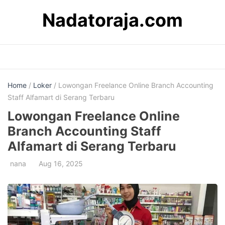
Skip
Nadatoraja.com
to
content
Home
/
Loker
/ Lowongan Freelance Online Branch Accounting
Staff Alfamart di Serang Terbaru
Lowongan Freelance Online
Branch Accounting Staff
Alfamart di Serang Terbaru
nana
Aug 16, 2025