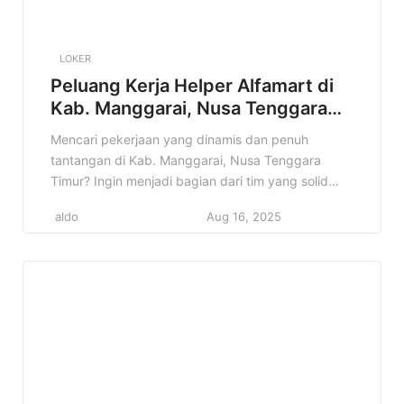
LOKER
Peluang Kerja Helper Alfamart di
Kab. Manggarai, Nusa Tenggara
Timur Terbaru Tahun 2025
Mencari pekerjaan yang dinamis dan penuh
tantangan di Kab. Manggarai, Nusa Tenggara
Timur? Ingin menjadi bagian dari tim yang solid
dan berkontribusi langsung dalam operasional
aldo
Aug 16, 2025
toko? Informasi lowongan Helper Alfamart ini
sangat cocok untuk Anda! Artikel ini akan
membahas secara mendalam mengenai posisi
Helper di Alfamart Kab. Manggarai, Nusa Tenggara
Timur, mulai dari detail pekerjaan, […]