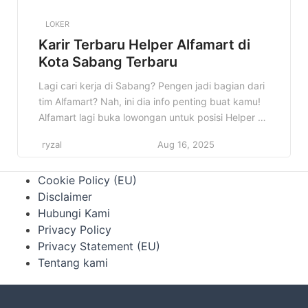
LOKER
Karir Terbaru Helper Alfamart di
Kota Sabang Terbaru
Lagi cari kerja di Sabang? Pengen jadi bagian dari
tim Alfamart? Nah, ini dia info penting buat kamu!
Alfamart lagi buka lowongan untuk posisi Helper di
Kota Sabang. Cocok banget buat kamu yang lagi
ryzal
Aug 16, 2025
nyari peluang kerja dan pengen berkembang di
dunia retail. Informasi lowongan kerja ini penting
Cookie Policy (EU)
banget buat kamu yang berdomisili di Sabang […]
Disclaimer
Hubungi Kami
Privacy Policy
Privacy Statement (EU)
Tentang kami