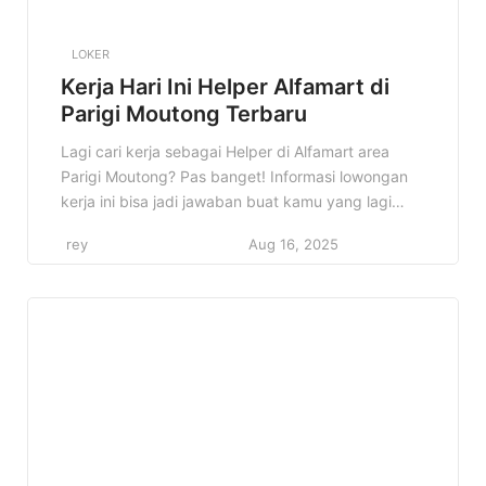
LOKER
Kerja Hari Ini Helper Alfamart di
Parigi Moutong Terbaru
Lagi cari kerja sebagai Helper di Alfamart area
Parigi Moutong? Pas banget! Informasi lowongan
kerja ini bisa jadi jawaban buat kamu yang lagi
semangat cari peluang karir. Di artikel ini, kita
rey
Aug 16, 2025
bakal bahas tuntas semua detail tentang lowongan
Helper Alfamart di Parigi Moutong. Mulai dari profil
perusahaan, kualifikasi yang dibutuhkan, sampai
cara melamarnya. Jadi, simak […]