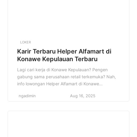
LOKER
Karir Terbaru Helper Alfamart di
Konawe Kepulauan Terbaru
Lagi cari kerja di Konawe Kepulauan? Pengen
gabung sama perusahaan retail terkemuka? Nah,
info lowongan Helper Alfamart di Konawe
Kepulauan ini pas banget buat kamu! Siap-siap jadi
ngadimin
Aug 16, 2025
bagian dari tim solid dan berkembang bersama
Alfamart. Konten ini akan membahas detail
lowongan kerja Helper di Alfamart Konawe
Kepulauan, mulai dari kualifikasi, deskripsi
pekerjaan, hingga cara melamarnya. […]