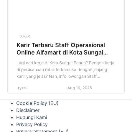
LOKER
Karir Terbaru Staff Operasional
Online Alfamart di Kota Sungai
Penuh Terbaru
Lagi cari kerja di Kota Sungai Penuh? Pengen kerja
di perusahaan retail terkemuka dengan jenjang
karir yang jelas? Nah, info lowongan Staff
Operasional Online Alfamart di Kota Sungai Penuh
ryzal
Aug 16, 2025
ini pas banget buat kamu! Di artikel ini, kita bakal
kupas tuntas semua informasi penting terkait
Cookie Policy (EU)
lowongan ini. Mulai dari profil perusahaan, detail
Disclaimer
pekerjaan, kualifikasi yang […]
Hubungi Kami
Privacy Policy
Privacy Statement (EU)