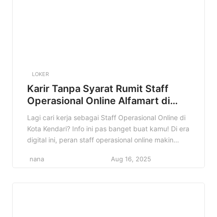
LOKER
Karir Tanpa Syarat Rumit Staff
Operasional Online Alfamart di
Kota Kendari Terbaru
Lagi cari kerja sebagai Staff Operasional Online di
Kota Kendari? Info ini pas banget buat kamu! Di era
digital ini, peran staff operasional online makin
penting, dan Alfamart membuka kesempatan emas
nana
Aug 16, 2025
buat kamu yang berdomisili di Kendari dan
sekitarnya. Kenapa info ini penting? Karena jadi
Staff Operasional Online di Alfamart itu bukan
cuma sekadar kerja, […]