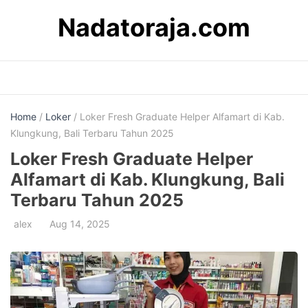
Skip
Nadatoraja.com
to
content
Home
/
Loker
/ Loker Fresh Graduate Helper Alfamart di Kab.
Klungkung, Bali Terbaru Tahun 2025
Loker Fresh Graduate Helper
Alfamart di Kab. Klungkung, Bali
Terbaru Tahun 2025
alex
Aug 14, 2025