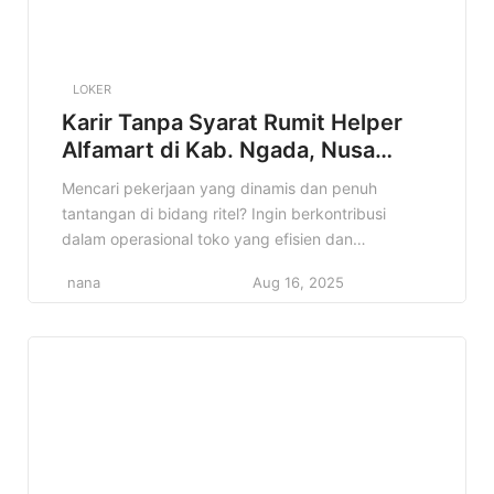
LOKER
Karir Tanpa Syarat Rumit Helper
Alfamart di Kab. Ngada, Nusa
Tenggara Timur Terbaru Tahun
Mencari pekerjaan yang dinamis dan penuh
2025
tantangan di bidang ritel? Ingin berkontribusi
dalam operasional toko yang efisien dan
menyenangkan? Jika iya, informasi lowongan
nana
Aug 16, 2025
Helper Alfamart di Kab. Ngada, Nusa Tenggara
Timur ini sangat cocok untuk Anda! Artikel ini akan
membahas secara detail mengenai kesempatan
karir sebagai Helper di Alfamart, mulai dari profil
perusahaan, deskripsi pekerjaan, […]