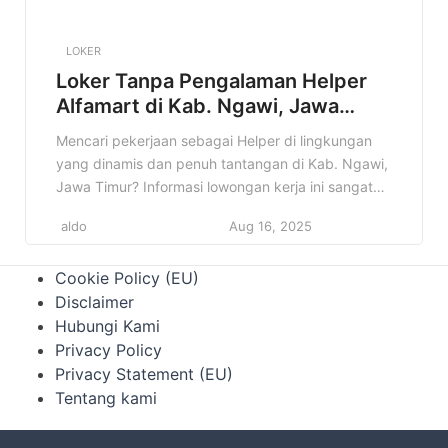
LOKER
Loker Tanpa Pengalaman Helper
Alfamart di Kab. Ngawi, Jawa
Timur Terbaru Tahun 2025
Mencari pekerjaan sebagai Helper di lingkungan
yang dinamis dan penuh tantangan di Kab. Ngawi,
Jawa Timur? Informasi lowongan kerja ini sangat
cocok untuk Anda! Alfamart, jaringan minimarket
aldo
Aug 16, 2025
terkemuka di Indonesia, membuka kesempatan
bagi individu yang energik dan siap bekerja keras
Cookie Policy (EU)
untuk bergabung sebagai Helper. Artikel ini akan
Disclaimer
memberikan informasi lengkap mengenai lowongan
Hubungi Kami
Helper Alfamart di […]
Privacy Policy
Privacy Statement (EU)
Tentang kami