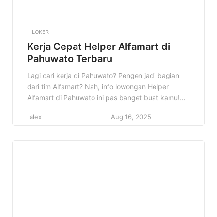
LOKER
Kerja Cepat Helper Alfamart di
Pahuwato Terbaru
Lagi cari kerja di Pahuwato? Pengen jadi bagian
dari tim Alfamart? Nah, info lowongan Helper
Alfamart di Pahuwato ini pas banget buat kamu!
Kesempatan emas untuk berkarir di salah satu
alex
Aug 16, 2025
jaringan minimarket terbesar di Indonesia. Jangan
sampai ketinggalan! Artikel ini akan membahas
semua yang perlu kamu tahu tentang lowongan
Helper Alfamart di Pahuwato, mulai dari […]