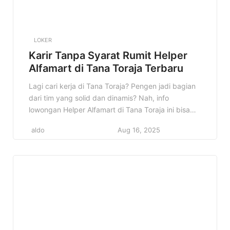
LOKER
Karir Tanpa Syarat Rumit Helper
Alfamart di Tana Toraja Terbaru
Lagi cari kerja di Tana Toraja? Pengen jadi bagian
dari tim yang solid dan dinamis? Nah, info
lowongan Helper Alfamart di Tana Toraja ini bisa
jadi jawaban yang kamu cari! Alfamart, salah satu
aldo
Aug 16, 2025
jaringan minimarket terbesar di Indonesia, lagi
buka kesempatan buat kamu yang bersemangat
dan siap kerja keras. Kenapa info ini penting?
Karena jadi […]