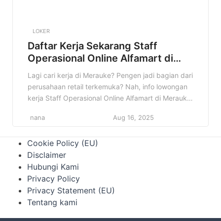
LOKER
Daftar Kerja Sekarang Staff
Operasional Online Alfamart di
Merauke Terbaru
Lagi cari kerja di Merauke? Pengen jadi bagian dari
perusahaan retail terkemuka? Nah, info lowongan
kerja Staff Operasional Online Alfamart di Merauke
ini pas banget buat kamu! Di artikel ini, kita bakal
nana
Aug 16, 2025
kupas tuntas semua detail tentang lowongan ini.
Mulai dari profil perusahaan, kualifikasi yang
Cookie Policy (EU)
dibutuhkan, sampai cara melamarnya. Jadi, simak
Disclaimer
terus sampai habis ya! […]
Hubungi Kami
Privacy Policy
Privacy Statement (EU)
Tentang kami