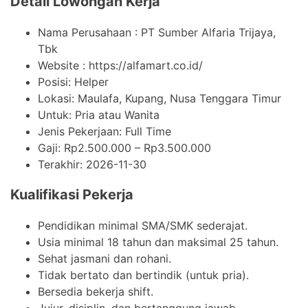
Detail Lowongan Kerja
Nama Perusahaan :
PT Sumber Alfaria Trijaya,
Tbk
Website :
https://alfamart.co.id/
Posisi: Helper
Lokasi: Maulafa, Kupang, Nusa Tenggara Timur
Untuk: Pria atau Wanita
Jenis Pekerjaan:
Full Time
Gaji: Rp
2.500.000
– Rp
3.500.000
Terakhir:
2026-11-30
Kualifikasi Pekerja
Pendidikan minimal SMA/SMK sederajat.
Usia minimal 18 tahun dan maksimal 25 tahun.
Sehat jasmani dan rohani.
Tidak bertato dan bertindik (untuk pria).
Bersedia bekerja shift.
Jujur, disiplin, dan bertanggung jawab.