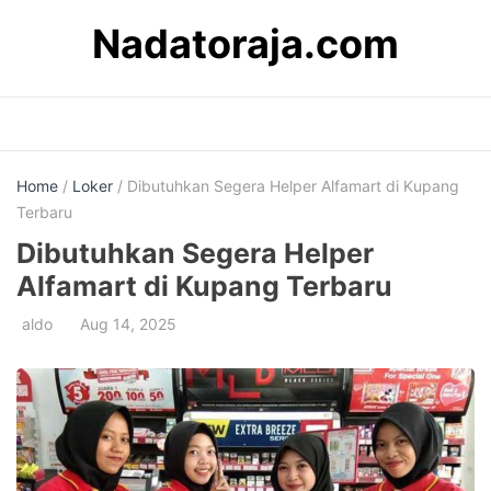
Skip
Nadatoraja.com
to
content
Home
/
Loker
/ Dibutuhkan Segera Helper Alfamart di Kupang
Terbaru
Dibutuhkan Segera Helper
Alfamart di Kupang Terbaru
aldo
Aug 14, 2025