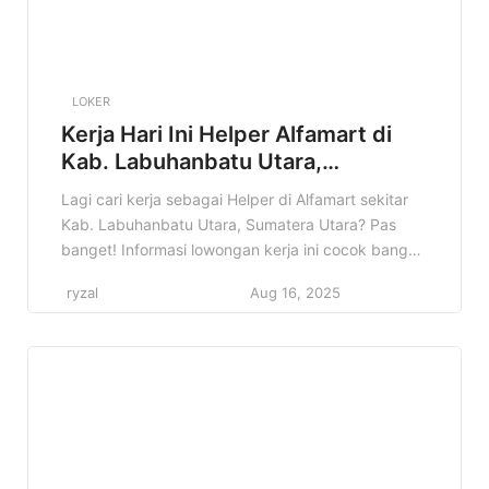
LOKER
Kerja Hari Ini Helper Alfamart di
Kab. Labuhanbatu Utara,
Sumatera Utara Terbaru Tahun
Lagi cari kerja sebagai Helper di Alfamart sekitar
2025
Kab. Labuhanbatu Utara, Sumatera Utara? Pas
banget! Informasi lowongan kerja ini cocok banget
buat kamu yang lagi pengen berkarir di dunia
ryzal
Aug 16, 2025
retail. Di artikel ini, kita bakal bahas tuntas semua
detail tentang lowongan Helper Alfamart di Kab.
Labuhanbatu Utara, Sumatera Utara. Mulai dari
apa saja tugasnya, kualifikasi […]