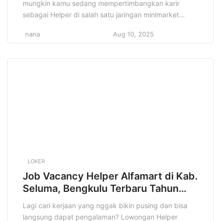
mungkin kamu sedang mempertimbangkan karir
sebagai Helper di salah satu jaringan minimarket
terbesar di Indonesia ini? Kabar baiknya, informasi ini
nana
Aug 10, 2025
sangat cocok buat kamu yang berdomisili di Kota
Bengkulu dan sekitarnya! Artikel ini akan membahas
secara detail lowongan kerja Helper Alfamart di Kota
Bengkulu, Bengkulu. Mulai dari […]
LOKER
Job Vacancy Helper Alfamart di Kab.
Seluma, Bengkulu Terbaru Tahun
2025
Lagi cari kerjaan yang nggak bikin pusing dan bisa
langsung dapat pengalaman? Lowongan Helper