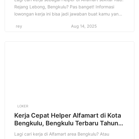
Rejang Lebong, Bengkulu? Pas banget! Informasi
lowongan kerja ini bisa jadi jawaban buat kamu yang
lagi semangat cari peluang baru. Di artikel ini, kita
rey
Aug 14, 2025
bakal kupas tuntas semua detail tentang lowongan
Helper Alfamart di Kab. Rejang Lebong, Bengkulu.
Mulai dari apa saja sih tugasnya, kualifikasi yang […]
LOKER
Kerja Cepat Helper Alfamart di Kota
Bengkulu, Bengkulu Terbaru Tahun
2025
Lagi cari kerja di Alfamart area Bengkulu? Atau