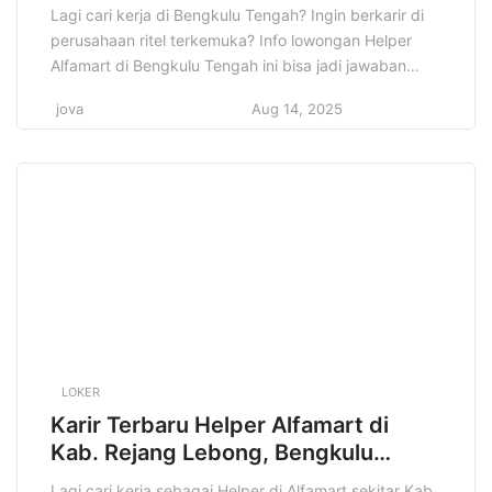
Lagi cari kerja di Bengkulu Tengah? Ingin berkarir di
perusahaan ritel terkemuka? Info lowongan Helper
Alfamart di Bengkulu Tengah ini bisa jadi jawaban
yang kamu cari! Posisi ini cocok banget buat kamu
jova
Aug 14, 2025
yang energik, teliti, dan siap bekerja keras. Jangan
lewatkan kesempatan emas ini! Artikel ini akan
membahas semua detail tentang lowongan Helper
Alfamart di […]
LOKER
Karir Terbaru Helper Alfamart di
Kab. Rejang Lebong, Bengkulu
Terbaru Tahun 2025
Lagi cari kerja sebagai Helper di Alfamart sekitar Kab.