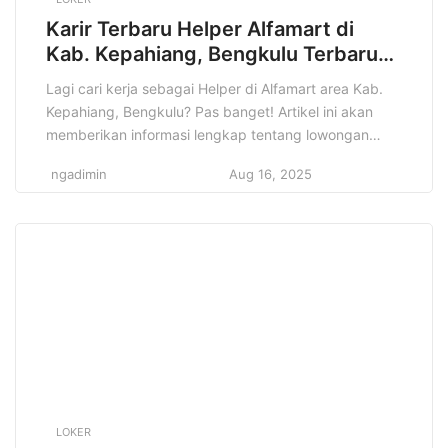
Karir Terbaru Helper Alfamart di
Kab. Kepahiang, Bengkulu Terbaru
Tahun 2025
Lagi cari kerja sebagai Helper di Alfamart area Kab.
Kepahiang, Bengkulu? Pas banget! Artikel ini akan
memberikan informasi lengkap tentang lowongan
kerja Helper Alfamart yang mungkin sedang kamu
ngadimin
Aug 16, 2025
cari. Jangan lewatkan kesempatan emas ini! Informasi
lowongan kerja itu penting banget, apalagi kalau
sesuai dengan minat dan kualifikasi kamu. Nah, di
artikel ini, kamu akan menemukan […]
LOKER