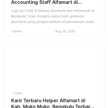
Accounting Staff Alfamart di
Bengkulu Terbaru
Lagi cari kerja di bidang akuntansi dan berdomisili di
Bengkulu? Atau mungkin kamu fresh graduate
akuntansi yang pengen berkarir di perusahaan retail
terkemuka? Info lowongan Online Branch Accounting
bareto
Aug 16, 2025
Staff Alfamart di Bengkulu ini bisa jadi jawaban yang
kamu cari! Di artikel ini, kita akan kupas tuntas semua
informasi penting terkait lowongan ini. Mulai dari profil
[…]
LOKER
Karir Terbaru Helper Alfamart di
Kab. Muko Muko, Bengkulu Terbaru