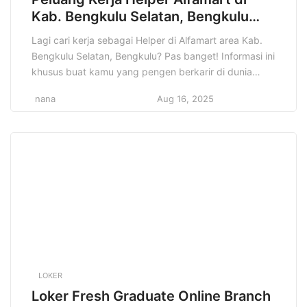
Kab. Bengkulu Selatan, Bengkulu
Terbaru Tahun 2025
Lagi cari kerja sebagai Helper di Alfamart area Kab.
Bengkulu Selatan, Bengkulu? Pas banget! Informasi ini
khusus buat kamu yang pengen berkarir di dunia
retail dan siap jadi bagian dari tim Alfamart yang solid.
nana
Aug 16, 2025
Di artikel ini, kita bakal kupas tuntas semua hal
tentang lowongan Helper Alfamart di Kab. Bengkulu
Selatan, Bengkulu. Mulai dari detail […]
LOKER
Loker Fresh Graduate Online Branch