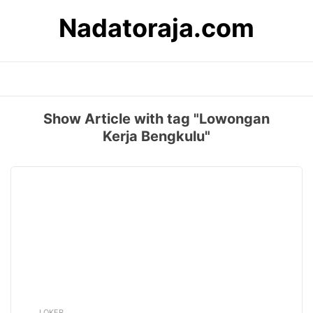
Skip
Nadatoraja.com
to
content
Show Article with tag "Lowongan
Kerja Bengkulu"
LOKER