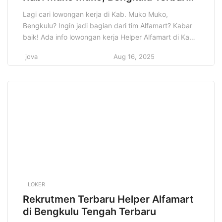
Tahun 2025
Lagi cari lowongan kerja di Kab. Muko Muko,
Bengkulu? Ingin jadi bagian dari tim Alfamart? Kabar
baik! Ada info lowongan kerja Helper Alfamart di Kab.
Muko Muko, Bengkulu yang mungkin cocok banget
jova
Aug 16, 2025
buat kamu. Informasi lowongan kerja ini penting
banget buat kamu yang lagi nyari peluang karir di
bidang retail. Jangan sampai kelewatan kesempatan
emas […]
LOKER
Rekrutmen Terbaru Helper Alfamart
di Bengkulu Tengah Terbaru