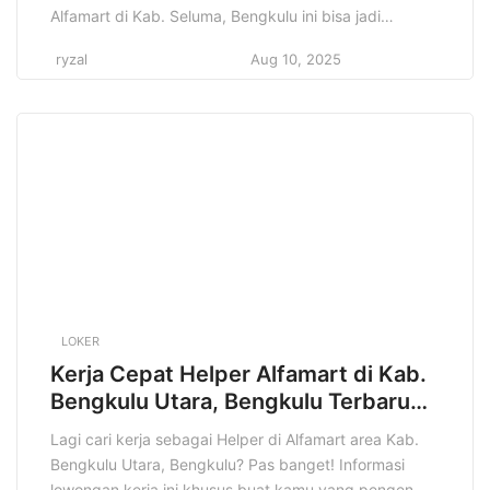
Alfamart di Kab. Seluma, Bengkulu ini bisa jadi
jawaban yang tepat buat kamu! Info ini cocok banget
ryzal
Aug 10, 2025
buat kamu yang pengen kerja di lingkungan yang
dinamis dan punya banyak kesempatan belajar.
Kenapa konten ini penting? Karena di sini kamu bakal
dapat […]
LOKER
Kerja Cepat Helper Alfamart di Kab.
Bengkulu Utara, Bengkulu Terbaru
Tahun 2025
Lagi cari kerja sebagai Helper di Alfamart area Kab.
Bengkulu Utara, Bengkulu? Pas banget! Informasi
lowongan kerja ini khusus buat kamu yang pengen