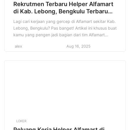
Rekrutmen Terbaru Helper Alfamart
di Kab. Lebong, Bengkulu Terbaru
Tahun 2025
Lagi cari kerjaan yang gercep di Alfamart sekitar Kab.
Lebong, Bengkulu? Pas banget! Artikel ini khusus buat
kamu yang pengen jadi bagian dari tim Alfamart
sebagai Helper. Siap kerja keras, disiplin, dan punya
alex
Aug 16, 2025
semangat tinggi? Informasi lowongan Helper Alfamart
di Kab. Lebong, Bengkulu ini penting banget buat
kamu yang lagi nyari peluang karir. Jangan sampai
[…]
LOKER
Peluang Kerja Helper Alfamart di