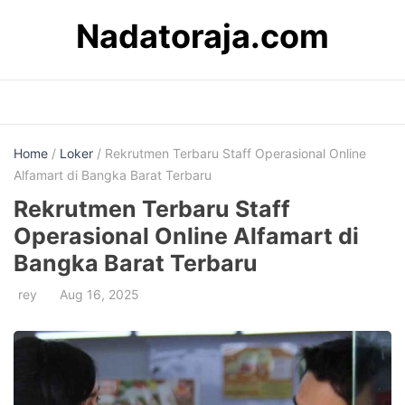
Skip
Nadatoraja.com
to
content
Home
/
Loker
/ Rekrutmen Terbaru Staff Operasional Online
Alfamart di Bangka Barat Terbaru
Rekrutmen Terbaru Staff
Operasional Online Alfamart di
Bangka Barat Terbaru
rey
Aug 16, 2025