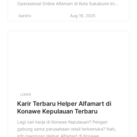
Operasional Online Alfamart di Kota Sukabumi ini
bisa jadi jawaban yang kamu cari! Di artikel ini, kita
bareto
Aug 16, 2025
akan bahas tuntas tentang lowongan kerja Staff
Operasional Online di Alfamart Sukabumi. Mulai
dari profil perusahaan, detail pekerjaan, kualifikasi
yang dibutuhkan, sampai prospek karir […]
LOKER
Karir Terbaru Helper Alfamart di
Konawe Kepulauan Terbaru
Lagi cari kerja di Konawe Kepulauan? Pengen
gabung sama perusahaan retail terkemuka? Nah,
info lowongan Helper Alfamart di Konawe