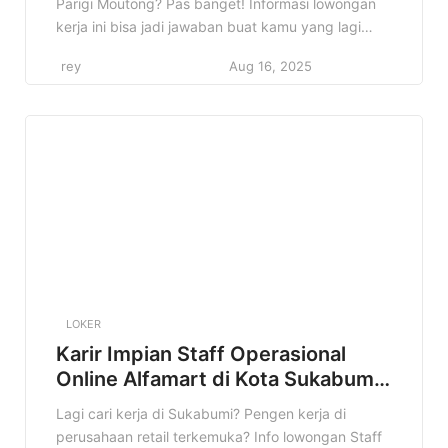
Parigi Moutong? Pas banget! Informasi lowongan
kerja ini bisa jadi jawaban buat kamu yang lagi
semangat cari peluang karir. Di artikel ini, kita
rey
Aug 16, 2025
bakal bahas tuntas semua detail tentang lowongan
Helper Alfamart di Parigi Moutong. Mulai dari profil
perusahaan, kualifikasi yang dibutuhkan, sampai
cara melamarnya. Jadi, simak […]
LOKER
Karir Impian Staff Operasional
Online Alfamart di Kota Sukabumi
Terbaru
Lagi cari kerja di Sukabumi? Pengen kerja di
perusahaan retail terkemuka? Info lowongan Staff