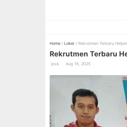
Skip
to
content
Home
/
Loker
/ Rekrutmen Terbaru Helper
Rekrutmen Terbaru He
jova
Aug 16, 2025