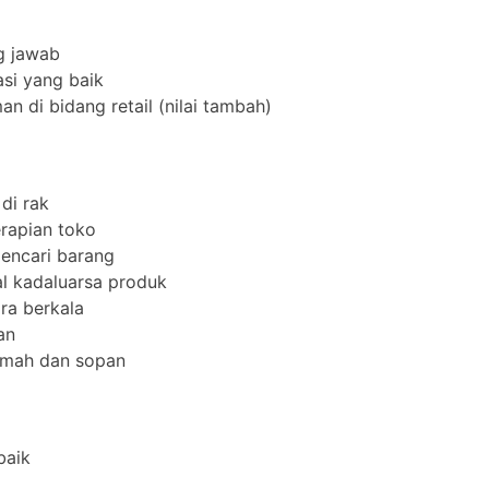
ng jawab
si yang baik
n di bidang retail (nilai tambah)
di rak
rapian toko
encari barang
l kadaluarsa produk
ra berkala
an
amah dan sopan
baik