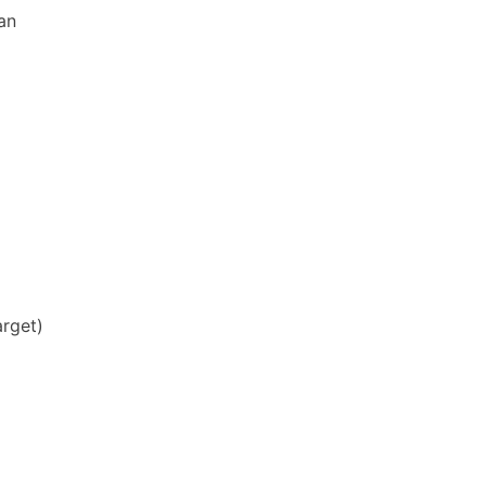
an
arget)