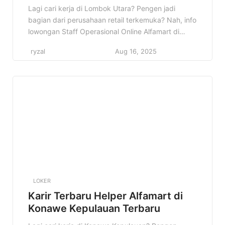
Lombok Utara Terbaru
Lagi cari kerja di Lombok Utara? Pengen jadi
bagian dari perusahaan retail terkemuka? Nah, info
lowongan Staff Operasional Online Alfamart di
Lombok Utara ini pas banget buat kamu! Jangan
ryzal
Aug 16, 2025
sampai kelewatan kesempatan emas ini ya! Di
artikel ini, kita bakal kupas tuntas semua informasi
penting tentang lowongan ini. Mulai dari profil
perusahaan, detail pekerjaan, kualifikasi […]
LOKER
Karir Terbaru Helper Alfamart di
Konawe Kepulauan Terbaru