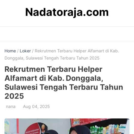
Skip
Nadatoraja.com
to
content
Home
/
Loker
/ Rekrutmen Terbaru Helper Alfamart di Kab.
Donggala, Sulawesi Tengah Terbaru Tahun 2025
Rekrutmen Terbaru Helper
Alfamart di Kab. Donggala,
Sulawesi Tengah Terbaru Tahun
2025
nana
Aug 04, 2025