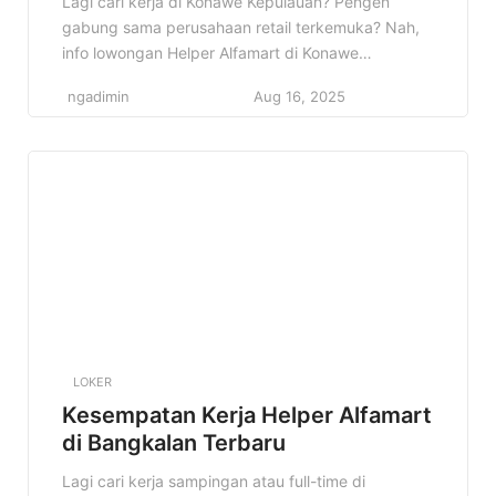
Lagi cari kerja di Konawe Kepulauan? Pengen
gabung sama perusahaan retail terkemuka? Nah,
info lowongan Helper Alfamart di Konawe
Kepulauan ini pas banget buat kamu! Siap-siap jadi
ngadimin
Aug 16, 2025
bagian dari tim solid dan berkembang bersama
Alfamart. Konten ini akan membahas detail
lowongan kerja Helper di Alfamart Konawe
Kepulauan, mulai dari kualifikasi, deskripsi
pekerjaan, hingga cara melamarnya. […]
LOKER
Kesempatan Kerja Helper Alfamart
di Bangkalan Terbaru
Lagi cari kerja sampingan atau full-time di