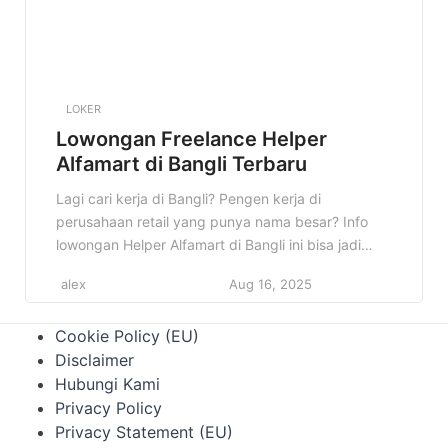
LOKER
Lowongan Freelance Helper
Alfamart di Bangli Terbaru
Lagi cari kerja di Bangli? Pengen kerja di
perusahaan retail yang punya nama besar? Info
lowongan Helper Alfamart di Bangli ini bisa jadi
jawaban yang kamu cari! Siapa tahu, ini adalah
alex
Aug 16, 2025
kesempatan emas untuk memulai karirmu. Jangan
sampai kelewatan informasi penting ini! Di artikel
Cookie Policy (EU)
ini, kita akan membahas semua detail tentang
Disclaimer
lowongan Helper Alfamart di […]
Hubungi Kami
Privacy Policy
Privacy Statement (EU)