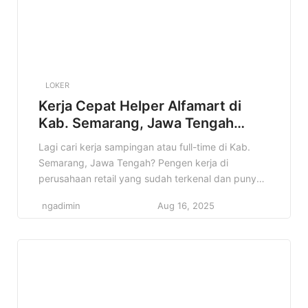
LOKER
Kerja Cepat Helper Alfamart di
Kab. Semarang, Jawa Tengah
Terbaru Tahun 2025
Lagi cari kerja sampingan atau full-time di Kab.
Semarang, Jawa Tengah? Pengen kerja di
perusahaan retail yang sudah terkenal dan punya
banyak cabang? Nah, info lowongan Helper
ngadimin
Aug 16, 2025
Alfamart di Kab. Semarang, Jawa Tengah ini bisa
jadi jawaban yang kamu cari! Di artikel ini, kita
bakal bahas tuntas tentang lowongan Helper
Alfamart, mulai dari detail pekerjaannya, […]