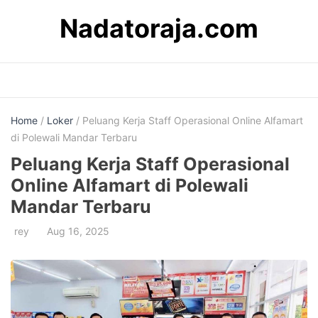
Skip
Nadatoraja.com
to
content
Home
/
Loker
/ Peluang Kerja Staff Operasional Online Alfamart
di Polewali Mandar Terbaru
Peluang Kerja Staff Operasional
Online Alfamart di Polewali
Mandar Terbaru
rey
Aug 16, 2025