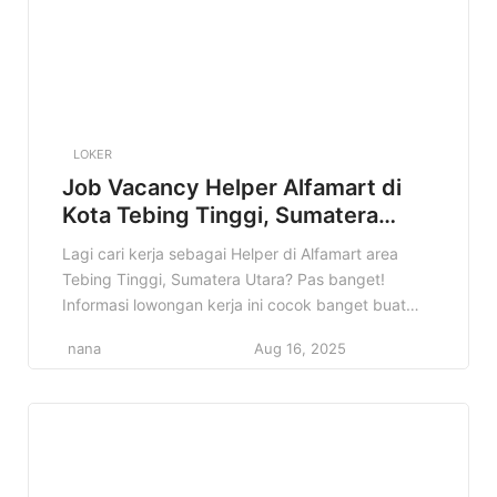
LOKER
Job Vacancy Helper Alfamart di
Kota Tebing Tinggi, Sumatera
Utara Terbaru Tahun 2025
Lagi cari kerja sebagai Helper di Alfamart area
Tebing Tinggi, Sumatera Utara? Pas banget!
Informasi lowongan kerja ini cocok banget buat
kamu yang pengen berkarir di dunia retail dan
nana
Aug 16, 2025
punya semangat kerja tinggi. Di artikel ini, kita
bakal kupas tuntas semua informasi penting
tentang lowongan Helper Alfamart di Tebing
Tinggi, mulai dari detail pekerjaan, kualifikasi […]