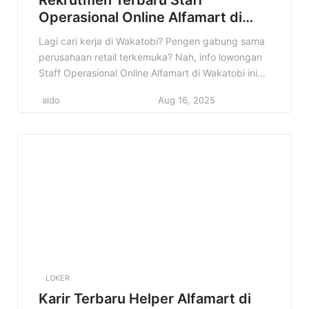
Operasional Online Alfamart di
Wakatobi Terbaru
Lagi cari kerja di Wakatobi? Pengen gabung sama
perusahaan retail terkemuka? Nah, info lowongan
Staff Operasional Online Alfamart di Wakatobi ini
pas banget buat kamu! Alfamart lagi buka
aldo
Aug 16, 2025
kesempatan buat kamu yang punya semangat
kerja tinggi dan pengen berkembang. Jangan
sampai kelewatan kesempatan emas ini! Baca
artikel ini sampai selesai untuk tahu detail
lengkapnya, mulai […]
LOKER
Karir Terbaru Helper Alfamart di