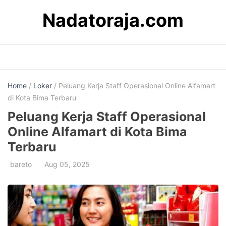
Skip
Nadatoraja.com
to
content
Home
/
Loker
/ Peluang Kerja Staff Operasional Online Alfamart
di Kota Bima Terbaru
Peluang Kerja Staff Operasional
Online Alfamart di Kota Bima
Terbaru
bareto
Aug 05, 2025