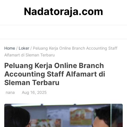
Skip
Nadatoraja.com
to
content
Home
/
Loker
/ Peluang Kerja Online Branch Accounting Staff
Alfamart di Sleman Terbaru
Peluang Kerja Online Branch
Accounting Staff Alfamart di
Sleman Terbaru
nana
Aug 16, 2025