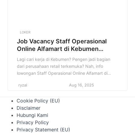
LOKER
Job Vacancy Staff Operasional
Online Alfamart di Kebumen
Terbaru
Lagi cari kerja di Kebumen? Pengen jadi bagian
dari perusahaan retail terkemuka? Nah, info
lowongan Staff Operasional Online Alfamart di
Kebumen ini pas banget buat kamu! Jangan
ryzal
Aug 16, 2025
sampai kelewatan kesempatan emas ini ya. Di
artikel ini, kita bakal kupas tuntas semua informasi
Cookie Policy (EU)
penting tentang lowongan ini. Mulai dari detail
Disclaimer
pekerjaan, kualifikasi yang dibutuhkan, sampai
Hubungi Kami
cara […]
Privacy Policy
Privacy Statement (EU)