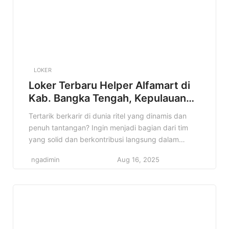
LOKER
Loker Terbaru Helper Alfamart di
Kab. Bangka Tengah, Kepulauan
Bangka Belitung Terbaru Tahun
Tertarik berkarir di dunia ritel yang dinamis dan
2025
penuh tantangan? Ingin menjadi bagian dari tim
yang solid dan berkontribusi langsung dalam
operasional toko? Jika iya, informasi lowongan
ngadimin
Aug 16, 2025
Helper Alfamart di Kab. Bangka Tengah, Kepulauan
Bangka Belitung ini sangat cocok untuk kamu!
Alfamart, jaringan minimarket terkemuka di
Indonesia, membuka kesempatan bagi talenta
muda untuk bergabung sebagai […]