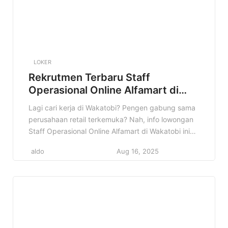
LOKER
Rekrutmen Terbaru Staff
Operasional Online Alfamart di
Wakatobi Terbaru
Lagi cari kerja di Wakatobi? Pengen gabung sama
perusahaan retail terkemuka? Nah, info lowongan
Staff Operasional Online Alfamart di Wakatobi ini
pas banget buat kamu! Alfamart lagi buka
aldo
Aug 16, 2025
kesempatan buat kamu yang punya semangat
kerja tinggi dan pengen berkembang. Jangan
sampai kelewatan kesempatan emas ini! Baca
artikel ini sampai selesai untuk tahu detail
lengkapnya, mulai […]