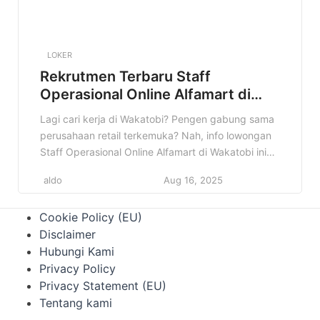
LOKER
Rekrutmen Terbaru Staff
Operasional Online Alfamart di
Wakatobi Terbaru
Lagi cari kerja di Wakatobi? Pengen gabung sama
perusahaan retail terkemuka? Nah, info lowongan
Staff Operasional Online Alfamart di Wakatobi ini
pas banget buat kamu! Alfamart lagi buka
aldo
Aug 16, 2025
kesempatan buat kamu yang punya semangat
kerja tinggi dan pengen berkembang. Jangan
Cookie Policy (EU)
sampai kelewatan kesempatan emas ini! Baca
Disclaimer
artikel ini sampai selesai untuk tahu detail
Hubungi Kami
lengkapnya, mulai […]
Privacy Policy
Privacy Statement (EU)
Tentang kami