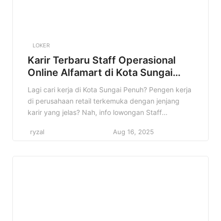
LOKER
Karir Terbaru Staff Operasional
Online Alfamart di Kota Sungai
Penuh Terbaru
Lagi cari kerja di Kota Sungai Penuh? Pengen kerja
di perusahaan retail terkemuka dengan jenjang
karir yang jelas? Nah, info lowongan Staff
Operasional Online Alfamart di Kota Sungai Penuh
ryzal
Aug 16, 2025
ini pas banget buat kamu! Di artikel ini, kita bakal
kupas tuntas semua informasi penting terkait
lowongan ini. Mulai dari profil perusahaan, detail
pekerjaan, kualifikasi yang […]