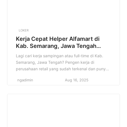
LOKER
Kerja Cepat Helper Alfamart di
Kab. Semarang, Jawa Tengah
Terbaru Tahun 2025
Lagi cari kerja sampingan atau full-time di Kab.
Semarang, Jawa Tengah? Pengen kerja di
perusahaan retail yang sudah terkenal dan punya
banyak cabang? Nah, info lowongan Helper
ngadimin
Aug 16, 2025
Alfamart di Kab. Semarang, Jawa Tengah ini bisa
jadi jawaban yang kamu cari! Di artikel ini, kita
bakal bahas tuntas tentang lowongan Helper
Alfamart, mulai dari detail pekerjaannya, […]