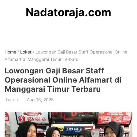
Skip
Nadatoraja.com
to
content
Home
/
Loker
/ Lowongan Gaji Besar Staff Operasional Online
Alfamart di Manggarai Timur Terbaru
Lowongan Gaji Besar Staff
Operasional Online Alfamart di
Manggarai Timur Terbaru
bareto
Aug 16, 2025