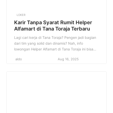
LOKER
Karir Tanpa Syarat Rumit Helper
Alfamart di Tana Toraja Terbaru
Lagi cari kerja di Tana Toraja? Pengen jadi bagian
dari tim yang solid dan dinamis? Nah, info
lowongan Helper Alfamart di Tana Toraja ini bisa
jadi jawaban yang kamu cari! Alfamart, salah satu
aldo
Aug 16, 2025
jaringan minimarket terbesar di Indonesia, lagi
buka kesempatan buat kamu yang bersemangat
dan siap kerja keras. Kenapa info ini penting?
Karena jadi […]