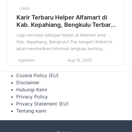
LOKER
Karir Terbaru Helper Alfamart di
Kab. Kepahiang, Bengkulu Terbaru
Tahun 2025
Lagi cari kerja sebagai Helper di Alfamart area
Kab. Kepahiang, Bengkulu? Pas banget! Artikel ini
akan memberikan informasi lengkap tentang
lowongan kerja Helper Alfamart yang mungkin
ngadimin
Aug 16, 2025
sedang kamu cari. Jangan lewatkan kesempatan
emas ini! Informasi lowongan kerja itu penting
Cookie Policy (EU)
banget, apalagi kalau sesuai dengan minat dan
Disclaimer
kualifikasi kamu. Nah, di artikel ini, kamu akan
Hubungi Kami
menemukan […]
Privacy Policy
Privacy Statement (EU)
Tentang kami