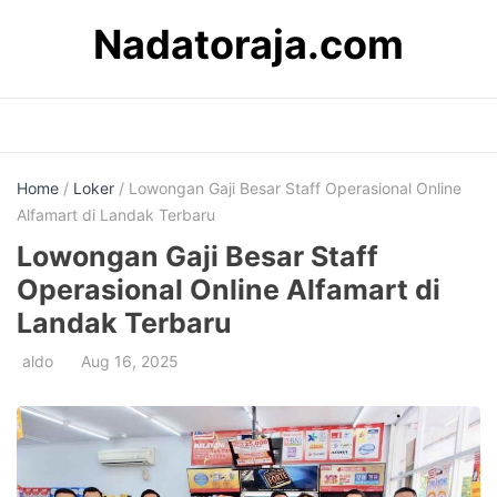
Skip
Nadatoraja.com
to
content
Home
/
Loker
/ Lowongan Gaji Besar Staff Operasional Online
Alfamart di Landak Terbaru
Lowongan Gaji Besar Staff
Operasional Online Alfamart di
Landak Terbaru
aldo
Aug 16, 2025