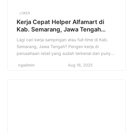
LOKER
Kerja Cepat Helper Alfamart di
Kab. Semarang, Jawa Tengah
Terbaru Tahun 2025
Lagi cari kerja sampingan atau full-time di Kab.
Semarang, Jawa Tengah? Pengen kerja di
perusahaan retail yang sudah terkenal dan punya
banyak cabang? Nah, info lowongan Helper
ngadimin
Aug 16, 2025
Alfamart di Kab. Semarang, Jawa Tengah ini bisa
jadi jawaban yang kamu cari! Di artikel ini, kita
bakal bahas tuntas tentang lowongan Helper
Alfamart, mulai dari detail pekerjaannya, […]