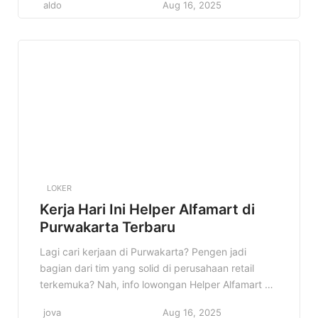
aldo
Aug 16, 2025
kesempatan buat kamu yang punya semangat
kerja tinggi dan pengen berkembang. Jangan
sampai kelewatan kesempatan emas ini! Baca
artikel ini sampai selesai untuk tahu detail
lengkapnya, mulai […]
LOKER
Kerja Hari Ini Helper Alfamart di
Purwakarta Terbaru
Lagi cari kerjaan di Purwakarta? Pengen jadi
bagian dari tim yang solid di perusahaan retail
terkemuka? Nah, info lowongan Helper Alfamart di
Purwakarta ini bisa jadi jawaban yang kamu cari!
jova
Aug 16, 2025
Cocok banget buat kamu yang fresh graduate