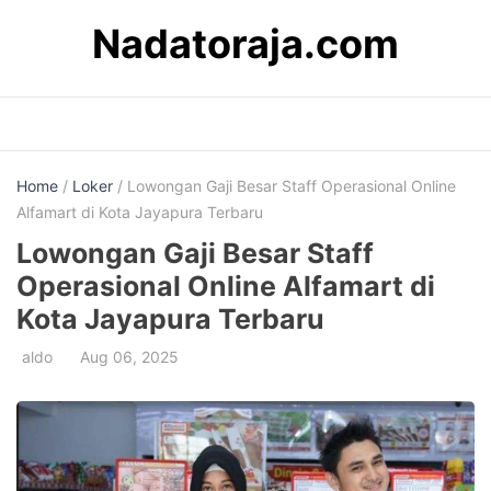
Skip
Nadatoraja.com
to
content
Home
/
Loker
/ Lowongan Gaji Besar Staff Operasional Online
Alfamart di Kota Jayapura Terbaru
Lowongan Gaji Besar Staff
Operasional Online Alfamart di
Kota Jayapura Terbaru
aldo
Aug 06, 2025