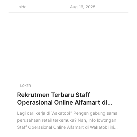
buat kamu! Kesempatan emas untuk berkarir di
aldo
Aug 16, 2025
salah satu jaringan minimarket terbesar di
Indonesia. Jangan sampai ketinggalan ya! Di
artikel ini, kita bakal bahas tuntas semua detail
tentang lowongan ini, mulai dari […]
LOKER
Rekrutmen Terbaru Staff
Operasional Online Alfamart di
Wakatobi Terbaru
Lagi cari kerja di Wakatobi? Pengen gabung sama
perusahaan retail terkemuka? Nah, info lowongan
Staff Operasional Online Alfamart di Wakatobi ini
pas banget buat kamu! Alfamart lagi buka