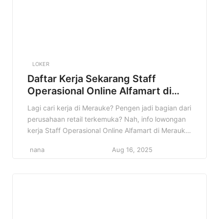
LOKER
Daftar Kerja Sekarang Staff
Operasional Online Alfamart di
Merauke Terbaru
Lagi cari kerja di Merauke? Pengen jadi bagian dari
perusahaan retail terkemuka? Nah, info lowongan
kerja Staff Operasional Online Alfamart di Merauke
ini pas banget buat kamu! Di artikel ini, kita bakal
nana
Aug 16, 2025
kupas tuntas semua detail tentang lowongan ini.
Mulai dari profil perusahaan, kualifikasi yang
dibutuhkan, sampai cara melamarnya. Jadi, simak
terus sampai habis ya! […]