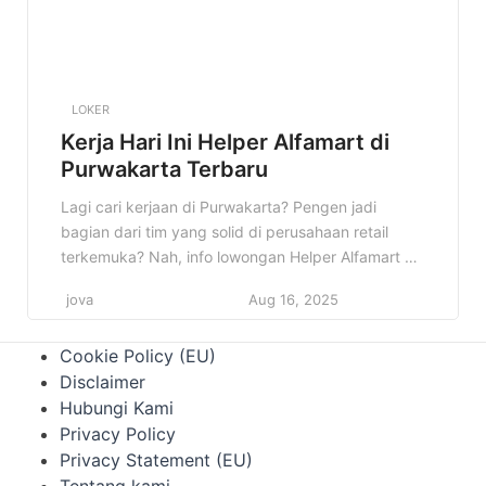
LOKER
Kerja Hari Ini Helper Alfamart di
Purwakarta Terbaru
Lagi cari kerjaan di Purwakarta? Pengen jadi
bagian dari tim yang solid di perusahaan retail
terkemuka? Nah, info lowongan Helper Alfamart di
Purwakarta ini bisa jadi jawaban yang kamu cari!
jova
Aug 16, 2025
Cocok banget buat kamu yang fresh graduate
atau punya pengalaman di bidang logistik dan
Cookie Policy (EU)
pergudangan. Kenapa info ini penting? Karena
Disclaimer
Alfamart adalah perusahaan yang stabil […]
Hubungi Kami
Privacy Policy
Privacy Statement (EU)
Tentang kami