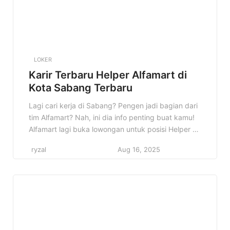
LOKER
Karir Terbaru Helper Alfamart di
Kota Sabang Terbaru
Lagi cari kerja di Sabang? Pengen jadi bagian dari
tim Alfamart? Nah, ini dia info penting buat kamu!
Alfamart lagi buka lowongan untuk posisi Helper di
Kota Sabang. Cocok banget buat kamu yang lagi
ryzal
Aug 16, 2025
nyari peluang kerja dan pengen berkembang di
dunia retail. Informasi lowongan kerja ini penting
banget buat kamu yang berdomisili di Sabang […]