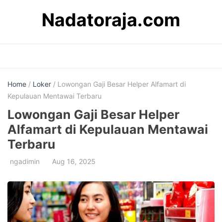
Skip
Nadatoraja.com
to
content
Home
/
Loker
/ Lowongan Gaji Besar Helper Alfamart di
Kepulauan Mentawai Terbaru
Lowongan Gaji Besar Helper
Alfamart di Kepulauan Mentawai
Terbaru
ngadimin
Aug 16, 2025