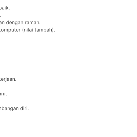
aik.
.
an dengan ramah.
mputer (nilai tambah).
erjaan.
ir.
bangan diri.