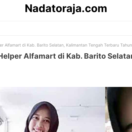
Nadatoraja.com
r Alfamart di Kab. Barito Selatan, Kalimantan Tengah Terbaru Tahu
elper Alfamart di Kab. Barito Selat