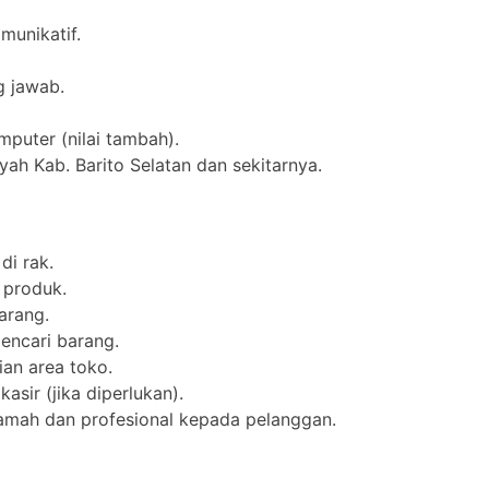
munikatif.
g jawab.
puter (nilai tambah).
yah Kab. Barito Selatan dan sekitarnya.
i rak.
 produk.
arang.
ncari barang.
an area toko.
asir (jika diperlukan).
amah dan profesional kepada pelanggan.