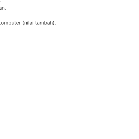
.
an.
mputer (nilai tambah).