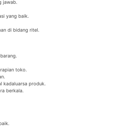
g jawab.
i yang baik.
n di bidang ritel.
barang.
rapian toko.
n.
 kadaluarsa produk.
a berkala.
aik.