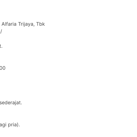
Alfaria Trijaya, Tbk
/
.
000
ederajat.
gi pria).