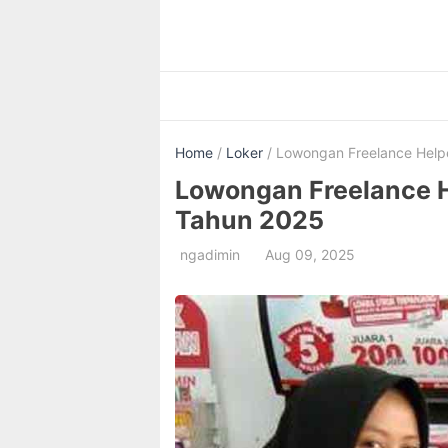
Skip
to
content
Home
/
Loker
/ Lowongan Freelance Helpe
Lowongan Freelance H
Tahun 2025
ngadimin
Aug 09, 2025