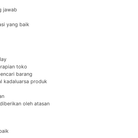
ng jawab
si yang baik
lay
rapian toko
encari barang
l kadaluarsa produk
an
diberikan oleh atasan
baik