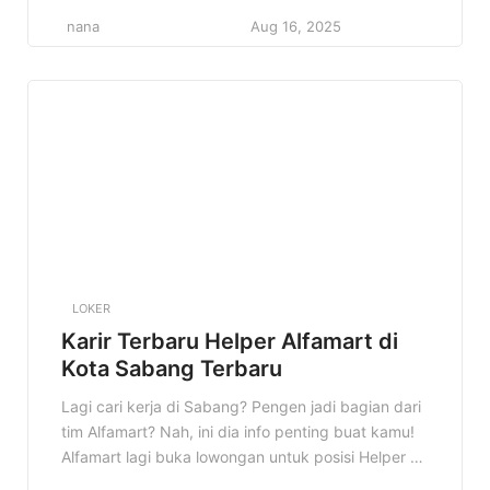
kamu yang pengen berkarir di dunia retail dan
nana
Aug 16, 2025
punya semangat kerja tinggi. Di artikel ini, kita
bakal kupas tuntas semua informasi penting
tentang lowongan Helper Alfamart di Tebing
Tinggi, mulai dari detail pekerjaan, kualifikasi […]
LOKER
Karir Terbaru Helper Alfamart di
Kota Sabang Terbaru
Lagi cari kerja di Sabang? Pengen jadi bagian dari
tim Alfamart? Nah, ini dia info penting buat kamu!
Alfamart lagi buka lowongan untuk posisi Helper di
Kota Sabang. Cocok banget buat kamu yang lagi