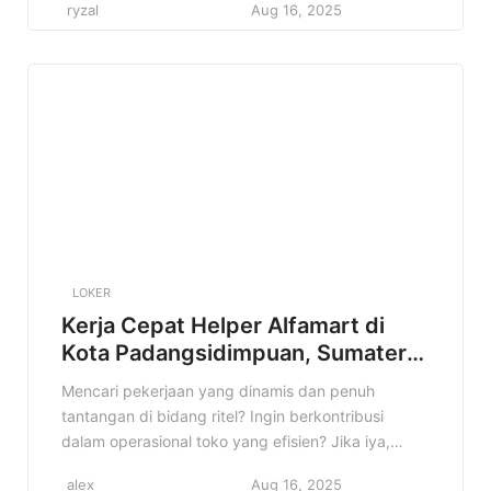
ryzal
Aug 16, 2025
nyari peluang kerja dan pengen berkembang di
dunia retail. Informasi lowongan kerja ini penting
banget buat kamu yang berdomisili di Sabang […]
LOKER
Kerja Cepat Helper Alfamart di
Kota Padangsidimpuan, Sumatera
Utara Terbaru Tahun 2025
Mencari pekerjaan yang dinamis dan penuh
tantangan di bidang ritel? Ingin berkontribusi
dalam operasional toko yang efisien? Jika iya,
informasi lowongan Helper Alfamart di Kota
alex
Aug 16, 2025