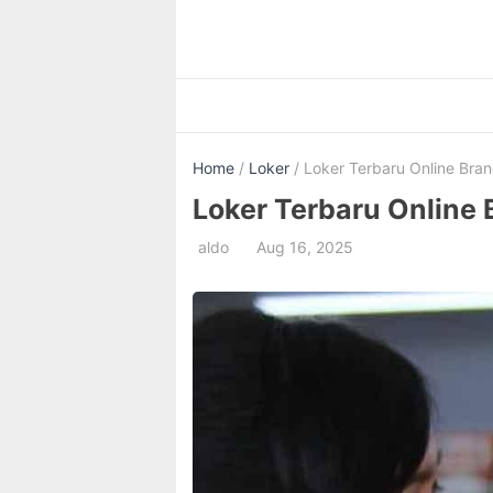
Skip
to
content
Home
/
Loker
/ Loker Terbaru Online Bran
Loker Terbaru Online 
aldo
Aug 16, 2025