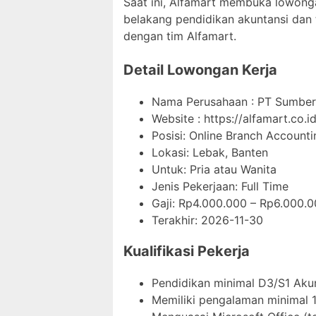
Saat ini, Alfamart membuka lowongan
belakang pendidikan akuntansi dan t
dengan tim Alfamart.
Detail Lowongan Kerja
Nama Perusahaan :
PT Sumber 
Website :
https://alfamart.co.id
Posisi: Online Branch Accounti
Lokasi: Lebak, Banten
Untuk: Pria atau Wanita
Jenis Pekerjaan:
Full Time
Gaji: Rp
4.000.000
– Rp
6.000.0
Terakhir:
2026-11-30
Kualifikasi Pekerja
Pendidikan minimal D3/S1 Akun
Memiliki pengalaman minimal 1