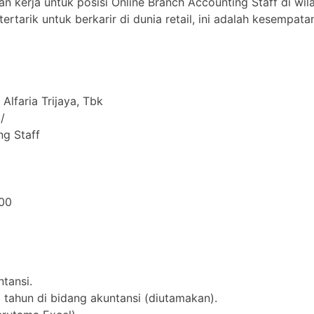
 kerja untuk posisi Online Branch Accounting Staff di wil
ertarik untuk berkarir di dunia retail, ini adalah kesempa
Alfaria Trijaya, Tbk
/
ng Staff
00
tansi.
 tahun di bidang akuntansi (diutamakan).