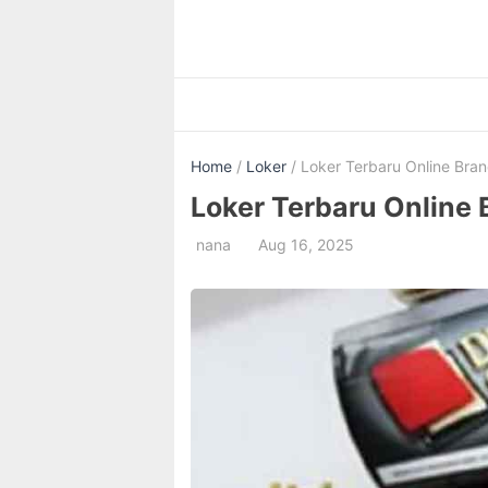
Skip
to
content
Home
/
Loker
/ Loker Terbaru Online Bran
Loker Terbaru Online 
nana
Aug 16, 2025