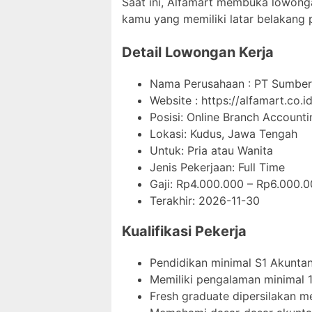
Saat ini, Alfamart membuka lowongan
kamu yang memiliki latar belakang p
Detail Lowongan Kerja
Nama Perusahaan :
PT Sumber 
Website :
https://alfamart.co.id
Posisi: Online Branch Accounti
Lokasi: Kudus, Jawa Tengah
Untuk: Pria atau Wanita
Jenis Pekerjaan:
Full Time
Gaji: Rp
4.000.000
– Rp
6.000.0
Terakhir:
2026-11-30
Kualifikasi Pekerja
Pendidikan minimal S1 Akuntan
Memiliki pengalaman minimal 1
Fresh graduate dipersilakan m