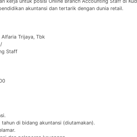
 kerja untuk posisi Online Branch Accounting Staff di Kudu
endidikan akuntansi dan tertarik dengan dunia retail.
Alfaria Trijaya, Tbk
/
ng Staff
00
si.
 tahun di bidang akuntansi (diutamakan).
elamar.