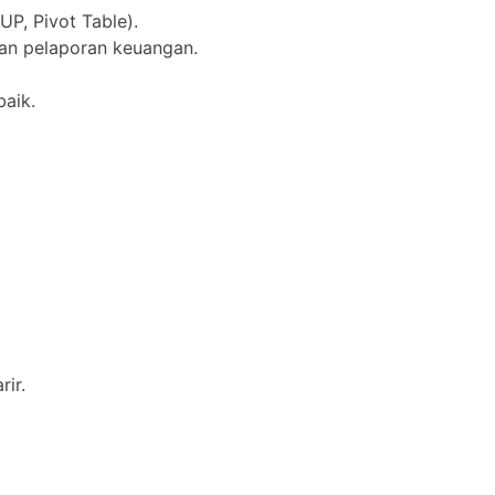
P, Pivot Table).
an pelaporan keuangan.
aik.
ir.