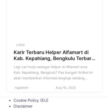
Helper di Alfamart Kab. Manggarai, Nusa Tenggara
Timur, mulai dari detail pekerjaan, […]
LOKER
Karir Terbaru Helper Alfamart di
Kab. Kepahiang, Bengkulu Terbaru
Tahun 2025
Lagi cari kerja sebagai Helper di Alfamart area
Kab. Kepahiang, Bengkulu? Pas banget! Artikel ini
akan memberikan informasi lengkap tentang
lowongan kerja Helper Alfamart yang mungkin
ngadimin
Aug 16, 2025
sedang kamu cari. Jangan lewatkan kesempatan
emas ini! Informasi lowongan kerja itu penting
Cookie Policy (EU)
banget, apalagi kalau sesuai dengan minat dan
Disclaimer
kualifikasi kamu. Nah, di artikel ini, kamu akan