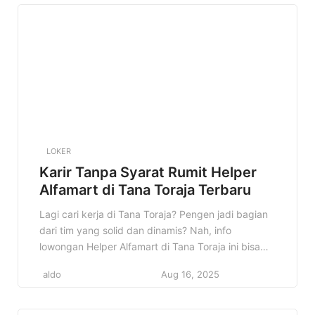
LOKER
Karir Tanpa Syarat Rumit Helper
Alfamart di Tana Toraja Terbaru
Lagi cari kerja di Tana Toraja? Pengen jadi bagian
dari tim yang solid dan dinamis? Nah, info
lowongan Helper Alfamart di Tana Toraja ini bisa
jadi jawaban yang kamu cari! Alfamart, salah satu
aldo
Aug 16, 2025
jaringan minimarket terbesar di Indonesia, lagi
buka kesempatan buat kamu yang bersemangat
dan siap kerja keras. Kenapa info ini penting?