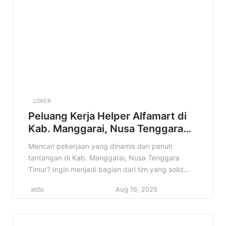
Karena jadi […]
LOKER
Peluang Kerja Helper Alfamart di
Kab. Manggarai, Nusa Tenggara
Timur Terbaru Tahun 2025
Mencari pekerjaan yang dinamis dan penuh
tantangan di Kab. Manggarai, Nusa Tenggara
Timur? Ingin menjadi bagian dari tim yang solid
dan berkontribusi langsung dalam operasional
aldo
Aug 16, 2025
toko? Informasi lowongan Helper Alfamart ini
sangat cocok untuk Anda! Artikel ini akan
membahas secara mendalam mengenai posisi