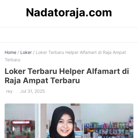
Skip
Nadatoraja.com
to
content
Home
/
Loker
/ Loker Terbaru Helper Alfamart di Raja Ampat
Terbaru
Loker Terbaru Helper Alfamart di
Raja Ampat Terbaru
rey
Jul 31, 2025