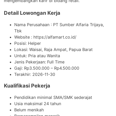
mengembangkan karir di bidang retail.
Detail Lowongan Kerja
Nama Perusahaan :
PT Sumber Alfaria Trijaya,
Tbk
Website :
https://alfamart.co.id/
Posisi: Helper
Lokasi: Waisai, Raja Ampat, Papua Barat
Untuk: Pria atau Wanita
Jenis Pekerjaan:
Full Time
Gaji: Rp
3.500.000
– Rp
4.500.000
Terakhir:
2026-11-30
Kualifikasi Pekerja
Pendidikan minimal SMA/SMK sederajat
Usia maksimal 24 tahun
Belum menikah
Berpenampilan menarik