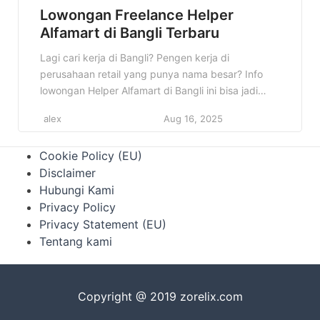
Lowongan Freelance Helper
Alfamart di Bangli Terbaru
Lagi cari kerja di Bangli? Pengen kerja di
perusahaan retail yang punya nama besar? Info
lowongan Helper Alfamart di Bangli ini bisa jadi
jawaban yang kamu cari! Siapa tahu, ini adalah
alex
Aug 16, 2025
kesempatan emas untuk memulai karirmu. Jangan
sampai kelewatan informasi penting ini! Di artikel
Cookie Policy (EU)
ini, kita akan membahas semua detail tentang
Disclaimer
lowongan Helper Alfamart di […]
Hubungi Kami
Privacy Policy
Privacy Statement (EU)
Tentang kami
Copyright @ 2019 zorelix.com