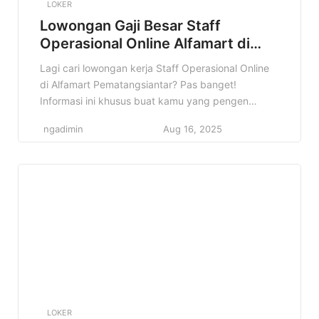
LOKER
Lowongan Gaji Besar Staff
Operasional Online Alfamart di
Kota Pematangsiantar Terbaru
Lagi cari lowongan kerja Staff Operasional Online
di Alfamart Pematangsiantar? Pas banget!
Informasi ini khusus buat kamu yang pengen
berkarir di bidang retail dan punya passion di
ngadimin
Aug 16, 2025
dunia digital. Alfamart lagi buka kesempatan emas
nih! Kenapa info ini penting? Karena jadi Staff
Operasional Online di Alfamart itu bukan cuma
sekadar kerja, tapi juga kesempatan buat […]
LOKER