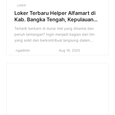
LOKER
Loker Terbaru Helper Alfamart di
Kab. Bangka Tengah, Kepulauan
Bangka Belitung Terbaru Tahun
Tertarik berkarir di dunia ritel yang dinamis dan
2025
penuh tantangan? Ingin menjadi bagian dari tim
yang solid dan berkontribusi langsung dalam
operasional toko? Jika iya, informasi lowongan
ngadimin
Aug 16, 2025
Helper Alfamart di Kab. Bangka Tengah, Kepulauan
Bangka Belitung ini sangat cocok untuk kamu!
Alfamart, jaringan minimarket terkemuka di
Indonesia, membuka kesempatan bagi talenta
muda untuk bergabung sebagai […]