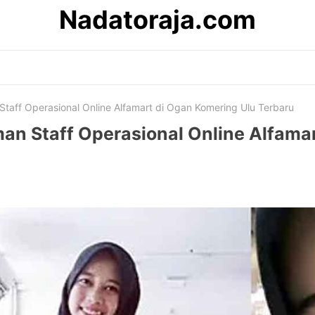
Nadatoraja.com
taff Operasional Online Alfamart di Ogan Komering Ulu Terbaru
an Staff Operasional Online Alfama