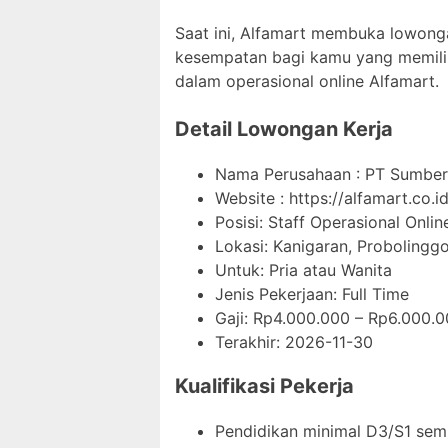
Saat ini, Alfamart membuka lowongan
kesempatan bagi kamu yang memilik
dalam operasional online Alfamart.
Detail Lowongan Kerja
Nama Perusahaan :
PT Sumber 
Website :
https://alfamart.co.id
Posisi: Staff Operasional Onlin
Lokasi: Kanigaran, Probolingg
Untuk: Pria atau Wanita
Jenis Pekerjaan:
Full Time
Gaji: Rp
4.000.000
– Rp
6.000.0
Terakhir:
2026-11-30
Kualifikasi Pekerja
Pendidikan minimal D3/S1 semu