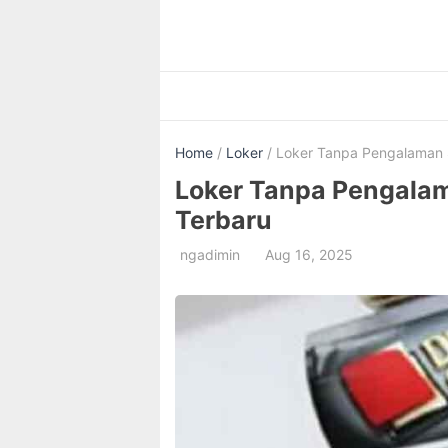
Skip
to
content
Home
/
Loker
/ Loker Tanpa Pengalaman St
Loker Tanpa Pengalama
Terbaru
ngadimin
Aug 16, 2025