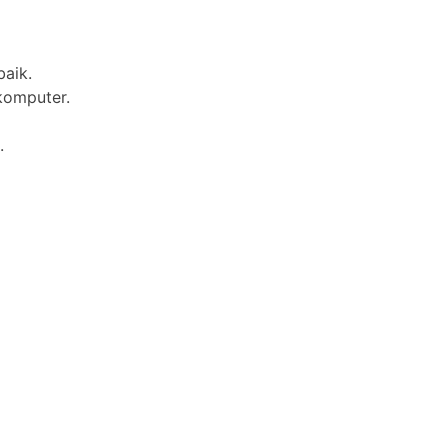
aik.
omputer.
.