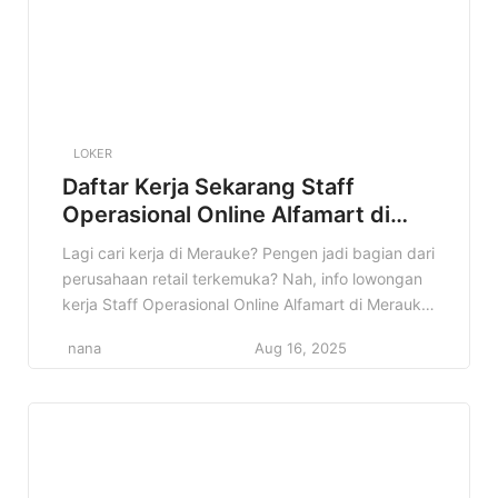
LOKER
Daftar Kerja Sekarang Staff
Operasional Online Alfamart di
Merauke Terbaru
Lagi cari kerja di Merauke? Pengen jadi bagian dari
perusahaan retail terkemuka? Nah, info lowongan
kerja Staff Operasional Online Alfamart di Merauke
ini pas banget buat kamu! Di artikel ini, kita bakal
nana
Aug 16, 2025
kupas tuntas semua detail tentang lowongan ini.
Mulai dari profil perusahaan, kualifikasi yang
dibutuhkan, sampai cara melamarnya. Jadi, simak
terus sampai habis ya! […]