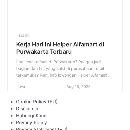
LOKER
Kerja Hari Ini Helper Alfamart di
Purwakarta Terbaru
Lagi cari kerjaan di Purwakarta? Pengen jadi
bagian dari tim yang solid di perusahaan retail
terkemuka? Nah, info lowongan Helper Alfamart di
Purwakarta ini bisa jadi jawaban yang kamu cari!
jova
Aug 16, 2025
Cocok banget buat kamu yang fresh graduate
atau punya pengalaman di bidang logistik dan
Cookie Policy (EU)
pergudangan. Kenapa info ini penting? Karena
Disclaimer
Alfamart adalah perusahaan yang stabil […]
Hubungi Kami
Privacy Policy
Privacy Statement (EU)