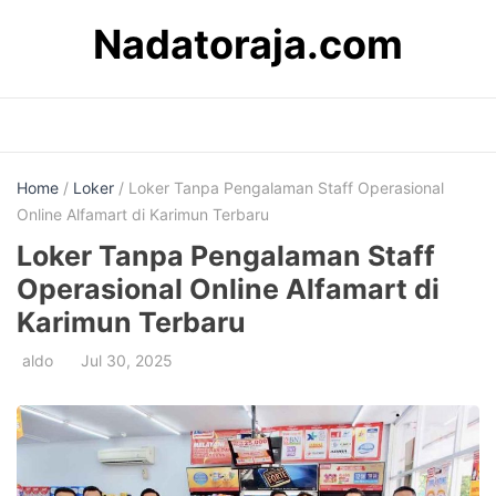
Skip
Nadatoraja.com
to
content
Home
/
Loker
/ Loker Tanpa Pengalaman Staff Operasional
Online Alfamart di Karimun Terbaru
Loker Tanpa Pengalaman Staff
Operasional Online Alfamart di
Karimun Terbaru
aldo
Jul 30, 2025