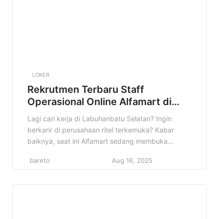
LOKER
Rekrutmen Terbaru Staff
Operasional Online Alfamart di
Labuhanbatu Selatan Terbaru
Lagi cari kerja di Labuhanbatu Selatan? Ingin
berkarir di perusahaan ritel terkemuka? Kabar
baiknya, saat ini Alfamart sedang membuka
lowongan untuk posisi Staff Operasional Online di
bareto
Aug 16, 2025
wilayah Labuhanbatu Selatan! Informasi ini sangat
cocok buat kamu yang sedang mencari peluang
kerja yang menjanjikan. Lowongan Staff
Operasional Online Alfamart di Labuhanbatu
Selatan ini adalah kesempatan emas untuk […]