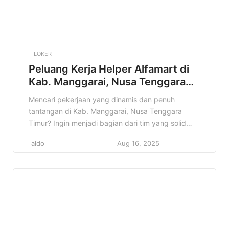
LOKER
Peluang Kerja Helper Alfamart di
Kab. Manggarai, Nusa Tenggara
Timur Terbaru Tahun 2025
Mencari pekerjaan yang dinamis dan penuh
tantangan di Kab. Manggarai, Nusa Tenggara
Timur? Ingin menjadi bagian dari tim yang solid
dan berkontribusi langsung dalam operasional
aldo
Aug 16, 2025
toko? Informasi lowongan Helper Alfamart ini
sangat cocok untuk Anda! Artikel ini akan
membahas secara mendalam mengenai posisi
Helper di Alfamart Kab. Manggarai, Nusa Tenggara
Timur, mulai dari detail pekerjaan, […]