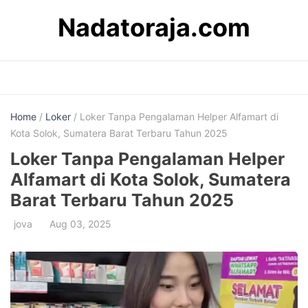
Skip
Nadatoraja.com
to
content
Home
/
Loker
/ Loker Tanpa Pengalaman Helper Alfamart di
Kota Solok, Sumatera Barat Terbaru Tahun 2025
Loker Tanpa Pengalaman Helper
Alfamart di Kota Solok, Sumatera
Barat Terbaru Tahun 2025
jova
Aug 03, 2025