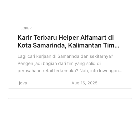
LOKER
Karir Terbaru Helper Alfamart di
Kota Samarinda, Kalimantan Timur
Terbaru Tahun 2025
Lagi cari kerjaan di Samarinda dan sekitarnya?
Pengen jadi bagian dari tim yang solid di
perusahaan retail terkemuka? Nah, info lowongan
Helper Alfamart di Kota Samarinda, Kalimantan
jova
Aug 16, 2025
Timur ini bisa jadi jawaban yang kamu cari! Cocok
banget buat kamu yang lagi semangat cari
pengalaman baru dan pengen mengembangkan
diri di dunia retail. Kenapa info ini […]