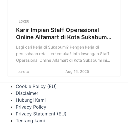
LOKER
Karir Impian Staff Operasional
Online Alfamart di Kota Sukabumi
Terbaru
Lagi cari kerja di Sukabumi? Pengen kerja di
perusahaan retail terkemuka? Info lowongan Staff
Operasional Online Alfamart di Kota Sukabumi ini
bisa jadi jawaban yang kamu cari! Di artikel ini, kita
bareto
Aug 16, 2025
akan bahas tuntas tentang lowongan kerja Staff
Operasional Online di Alfamart Sukabumi. Mulai
Cookie Policy (EU)
dari profil perusahaan, detail pekerjaan, kualifikasi
Disclaimer
yang dibutuhkan, sampai prospek karir […]
Hubungi Kami
Privacy Policy
Privacy Statement (EU)
Tentang kami