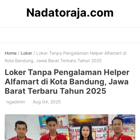
Skip
Nadatoraja.com
to
content
Home
/
Loker
/ Loker Tanpa Pengalaman Helper Alfamart di
Kota Bandung, Jawa Barat Terbaru Tahun 2025
Loker Tanpa Pengalaman Helper
Alfamart di Kota Bandung, Jawa
Barat Terbaru Tahun 2025
ngadimin
Aug 04, 2025