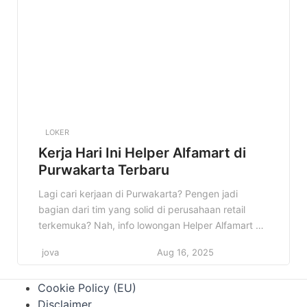
Alfamart, mulai dari detail pekerjaannya, […]
LOKER
Kerja Hari Ini Helper Alfamart di
Purwakarta Terbaru
Lagi cari kerjaan di Purwakarta? Pengen jadi
bagian dari tim yang solid di perusahaan retail
terkemuka? Nah, info lowongan Helper Alfamart di
Purwakarta ini bisa jadi jawaban yang kamu cari!
jova
Aug 16, 2025
Cocok banget buat kamu yang fresh graduate
atau punya pengalaman di bidang logistik dan
Cookie Policy (EU)
pergudangan. Kenapa info ini penting? Karena
Disclaimer
Alfamart adalah perusahaan yang stabil […]