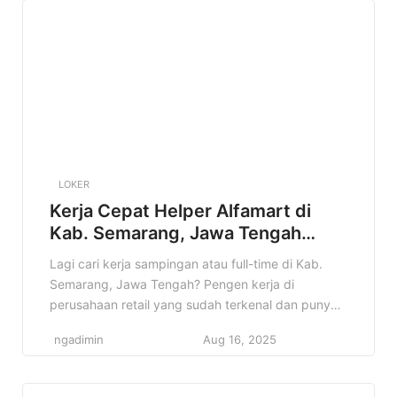
dibutuhkan, sampai cara melamarnya. Jadi, simak
terus sampai habis ya! […]
LOKER
Kerja Cepat Helper Alfamart di
Kab. Semarang, Jawa Tengah
Terbaru Tahun 2025
Lagi cari kerja sampingan atau full-time di Kab.
Semarang, Jawa Tengah? Pengen kerja di
perusahaan retail yang sudah terkenal dan punya
banyak cabang? Nah, info lowongan Helper
ngadimin
Aug 16, 2025
Alfamart di Kab. Semarang, Jawa Tengah ini bisa
jadi jawaban yang kamu cari! Di artikel ini, kita
bakal bahas tuntas tentang lowongan Helper