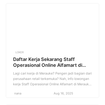
LOKER
Daftar Kerja Sekarang Staff
Operasional Online Alfamart di
Merauke Terbaru
Lagi cari kerja di Merauke? Pengen jadi bagian dari
perusahaan retail terkemuka? Nah, info lowongan
kerja Staff Operasional Online Alfamart di Merauke
ini pas banget buat kamu! Di artikel ini, kita bakal
nana
Aug 16, 2025
kupas tuntas semua detail tentang lowongan ini.
Mulai dari profil perusahaan, kualifikasi yang