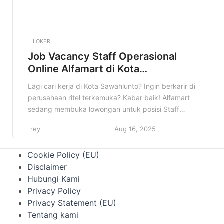
LOKER
Job Vacancy Staff Operasional
Online Alfamart di Kota
Sawahlunto Terbaru
Lagi cari kerja di Kota Sawahlunto? Ingin berkarir di
perusahaan ritel terkemuka? Kabar baik! Alfamart
sedang membuka lowongan untuk posisi Staff
Operasional Online di Kota Sawahlunto. Informasi
rey
Aug 16, 2025
ini sangat cocok buat kamu yang sedang mencari
peluang kerja yang menjanjikan. Jangan lewatkan
Cookie Policy (EU)
kesempatan emas ini! Artikel ini akan memberikan
Disclaimer
informasi lengkap mengenai lowongan Staff
Hubungi Kami
Operasional Online […]
Privacy Policy
Privacy Statement (EU)
Tentang kami