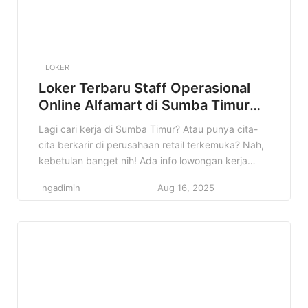
LOKER
Loker Terbaru Staff Operasional
Online Alfamart di Sumba Timur
Terbaru
Lagi cari kerja di Sumba Timur? Atau punya cita-
cita berkarir di perusahaan retail terkemuka? Nah,
kebetulan banget nih! Ada info lowongan kerja
Staff Operasional Online Alfamart di Sumba Timur
ngadimin
Aug 16, 2025
yang mungkin cocok buat kamu. Jangan sampai
ketinggalan kesempatan emas ini ya! Informasi
lowongan kerja ini penting banget buat kamu yang
lagi aktif mencari pekerjaan. Di […]