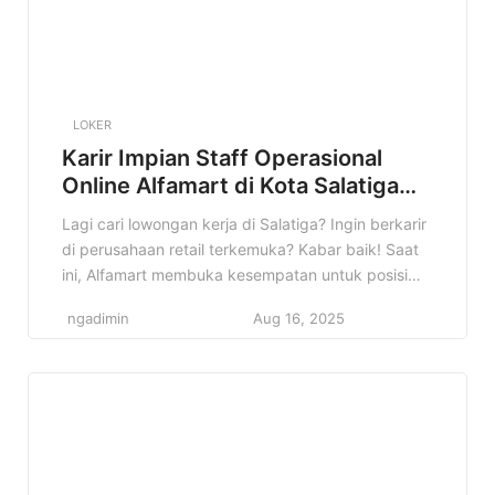
LOKER
Karir Impian Staff Operasional
Online Alfamart di Kota Salatiga
Terbaru
Lagi cari lowongan kerja di Salatiga? Ingin berkarir
di perusahaan retail terkemuka? Kabar baik! Saat
ini, Alfamart membuka kesempatan untuk posisi
Staff Operasional Online di Kota Salatiga. Informasi
ngadimin
Aug 16, 2025
ini sangat cocok buat kamu yang sedang mencari
pekerjaan dan ingin mengembangkan diri di dunia
retail. Lowongan Staff Operasional Online Alfamart
di Salatiga ini bisa jadi langkah […]