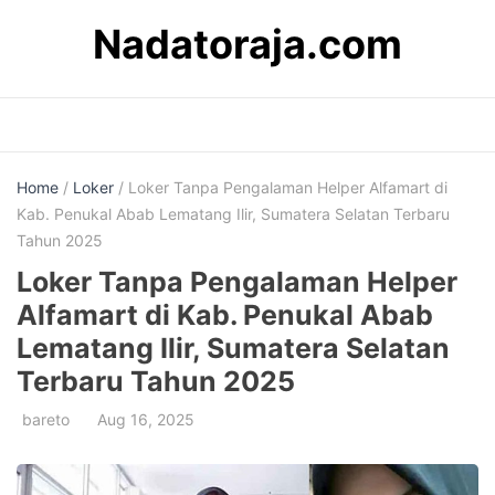
Skip
Nadatoraja.com
to
content
Home
/
Loker
/ Loker Tanpa Pengalaman Helper Alfamart di
Kab. Penukal Abab Lematang Ilir, Sumatera Selatan Terbaru
Tahun 2025
Loker Tanpa Pengalaman Helper
Alfamart di Kab. Penukal Abab
Lematang Ilir, Sumatera Selatan
Terbaru Tahun 2025
bareto
Aug 16, 2025