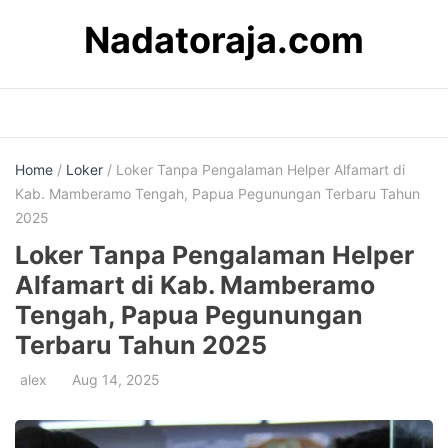
Skip
Nadatoraja.com
to
content
Home
/
Loker
/ Loker Tanpa Pengalaman Helper Alfamart di
Kab. Mamberamo Tengah, Papua Pegunungan Terbaru Tahun
2025
Loker Tanpa Pengalaman Helper
Alfamart di Kab. Mamberamo
Tengah, Papua Pegunungan
Terbaru Tahun 2025
alex
Aug 14, 2025