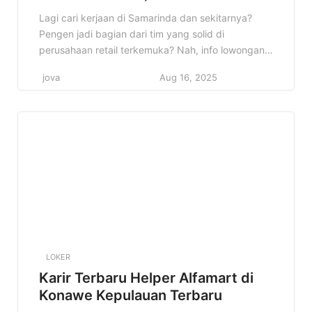
Terbaru Tahun 2025
Lagi cari kerjaan di Samarinda dan sekitarnya?
Pengen jadi bagian dari tim yang solid di
perusahaan retail terkemuka? Nah, info lowongan
Helper Alfamart di Kota Samarinda, Kalimantan
jova
Aug 16, 2025
Timur ini bisa jadi jawaban yang kamu cari! Cocok
banget buat kamu yang lagi semangat cari
pengalaman baru dan pengen mengembangkan
diri di dunia retail. Kenapa info ini […]
LOKER
Karir Terbaru Helper Alfamart di
Konawe Kepulauan Terbaru