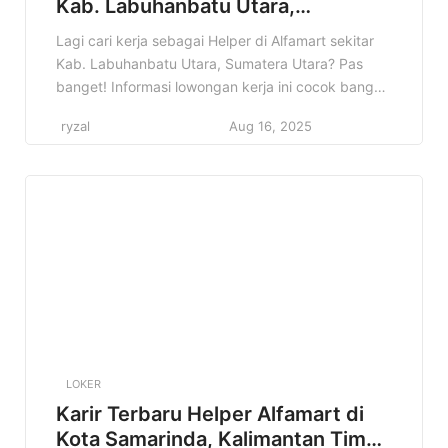
Kab. Labuhanbatu Utara,
Sumatera Utara Terbaru Tahun
Lagi cari kerja sebagai Helper di Alfamart sekitar
2025
Kab. Labuhanbatu Utara, Sumatera Utara? Pas
banget! Informasi lowongan kerja ini cocok banget
buat kamu yang lagi pengen berkarir di dunia
ryzal
Aug 16, 2025
retail. Di artikel ini, kita bakal bahas tuntas semua
detail tentang lowongan Helper Alfamart di Kab.
Labuhanbatu Utara, Sumatera Utara. Mulai dari
apa saja tugasnya, kualifikasi […]
LOKER
Karir Terbaru Helper Alfamart di
Kota Samarinda, Kalimantan Timur