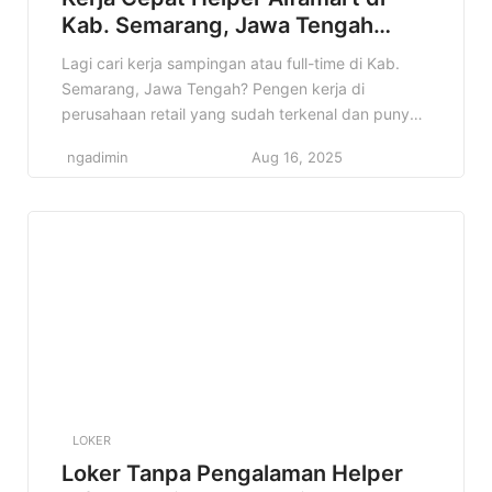
Kab. Semarang, Jawa Tengah
Terbaru Tahun 2025
Lagi cari kerja sampingan atau full-time di Kab.
Semarang, Jawa Tengah? Pengen kerja di
perusahaan retail yang sudah terkenal dan punya
banyak cabang? Nah, info lowongan Helper
ngadimin
Aug 16, 2025
Alfamart di Kab. Semarang, Jawa Tengah ini bisa
jadi jawaban yang kamu cari! Di artikel ini, kita
bakal bahas tuntas tentang lowongan Helper
Alfamart, mulai dari detail pekerjaannya, […]
LOKER
Loker Tanpa Pengalaman Helper