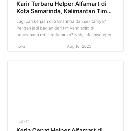
Karir Terbaru Helper Alfamart di
Kota Samarinda, Kalimantan Timur
Terbaru Tahun 2025
Lagi cari kerjaan di Samarinda dan sekitarnya?
Pengen jadi bagian dari tim yang solid di
perusahaan retail terkemuka? Nah, info lowongan
Helper Alfamart di Kota Samarinda, Kalimantan
jova
Aug 16, 2025
Timur ini bisa jadi jawaban yang kamu cari! Cocok
banget buat kamu yang lagi semangat cari
pengalaman baru dan pengen mengembangkan
diri di dunia retail. Kenapa info ini […]
LOKER
Kerja Cepat Helper Alfamart di