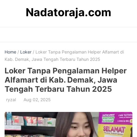
Skip
Nadatoraja.com
to
content
Home
/
Loker
/ Loker Tanpa Pengalaman Helper Alfamart di
Kab. Demak, Jawa Tengah Terbaru Tahun 2025
Loker Tanpa Pengalaman Helper
Alfamart di Kab. Demak, Jawa
Tengah Terbaru Tahun 2025
ryzal
Aug 02, 2025