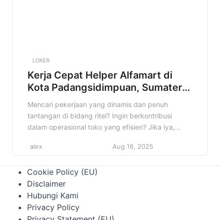
LOKER
Kerja Cepat Helper Alfamart di
Kota Padangsidimpuan, Sumatera
Utara Terbaru Tahun 2025
Mencari pekerjaan yang dinamis dan penuh
tantangan di bidang ritel? Ingin berkontribusi
dalam operasional toko yang efisien? Jika iya,
informasi lowongan Helper Alfamart di Kota
alex
Aug 16, 2025
Padangsidimpuan, Sumatera Utara ini sangat
cocok untuk Anda! Artikel ini akan memberikan
Cookie Policy (EU)
detail lengkap mengenai posisi Helper di Alfamart,
Disclaimer
mulai dari kualifikasi, deskripsi pekerjaan, hingga
Hubungi Kami
cara melamar. Jangan lewatkan kesempatan […]
Privacy Policy
Privacy Statement (EU)