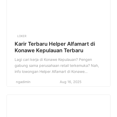
LOKER
Karir Terbaru Helper Alfamart di
Konawe Kepulauan Terbaru
Lagi cari kerja di Konawe Kepulauan? Pengen
gabung sama perusahaan retail terkemuka? Nah,
info lowongan Helper Alfamart di Konawe
Kepulauan ini pas banget buat kamu! Siap-siap jadi
ngadimin
Aug 16, 2025
bagian dari tim solid dan berkembang bersama
Alfamart. Konten ini akan membahas detail
lowongan kerja Helper di Alfamart Konawe
Kepulauan, mulai dari kualifikasi, deskripsi
pekerjaan, hingga cara melamarnya. […]