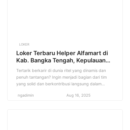
LOKER
Loker Terbaru Helper Alfamart di
Kab. Bangka Tengah, Kepulauan
Bangka Belitung Terbaru Tahun
Tertarik berkarir di dunia ritel yang dinamis dan
2025
penuh tantangan? Ingin menjadi bagian dari tim
yang solid dan berkontribusi langsung dalam
operasional toko? Jika iya, informasi lowongan
ngadimin
Aug 16, 2025
Helper Alfamart di Kab. Bangka Tengah, Kepulauan
Bangka Belitung ini sangat cocok untuk kamu!
Alfamart, jaringan minimarket terkemuka di
Indonesia, membuka kesempatan bagi talenta
muda untuk bergabung sebagai […]