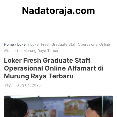
Skip
Nadatoraja.com
to
content
Home
/
Loker
/ Loker Fresh Graduate Staff Operasional Online
Alfamart di Murung Raya Terbaru
Loker Fresh Graduate Staff
Operasional Online Alfamart di
Murung Raya Terbaru
rey
Aug 04, 2025