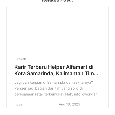
LOKER
Karir Terbaru Helper Alfamart di
Kota Samarinda, Kalimantan Timur
Terbaru Tahun 2025
Lagi cari kerjaan di Samarinda dan sekitarnya?
Pengen jadi bagian dari tim yang solid di
perusahaan retail terkemuka? Nah, info lowongan
Helper Alfamart di Kota Samarinda, Kalimantan
jova
Aug 16, 2025
Timur ini bisa jadi jawaban yang kamu cari! Cocok
banget buat kamu yang lagi semangat cari