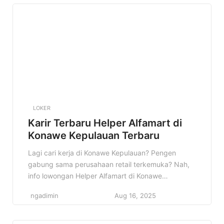
pengalaman baru dan pengen mengembangkan
diri di dunia retail. Kenapa info ini […]
LOKER
Karir Terbaru Helper Alfamart di
Konawe Kepulauan Terbaru
Lagi cari kerja di Konawe Kepulauan? Pengen
gabung sama perusahaan retail terkemuka? Nah,
info lowongan Helper Alfamart di Konawe
Kepulauan ini pas banget buat kamu! Siap-siap jadi
ngadimin
Aug 16, 2025
bagian dari tim solid dan berkembang bersama
Alfamart. Konten ini akan membahas detail
lowongan kerja Helper di Alfamart Konawe