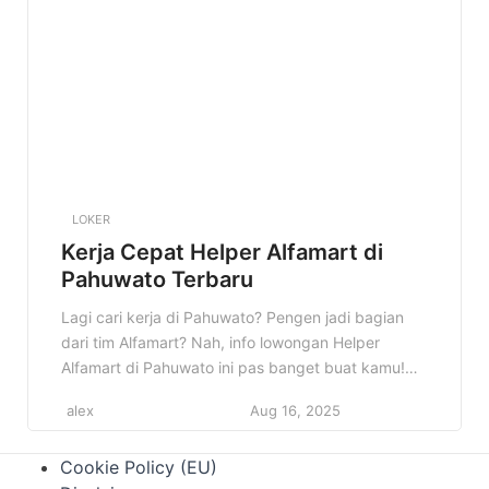
Kepulauan, mulai dari kualifikasi, deskripsi
pekerjaan, hingga cara melamarnya. […]
LOKER
Kerja Cepat Helper Alfamart di
Pahuwato Terbaru
Lagi cari kerja di Pahuwato? Pengen jadi bagian
dari tim Alfamart? Nah, info lowongan Helper
Alfamart di Pahuwato ini pas banget buat kamu!
Kesempatan emas untuk berkarir di salah satu
alex
Aug 16, 2025
jaringan minimarket terbesar di Indonesia. Jangan
sampai ketinggalan! Artikel ini akan membahas
Cookie Policy (EU)
semua yang perlu kamu tahu tentang lowongan