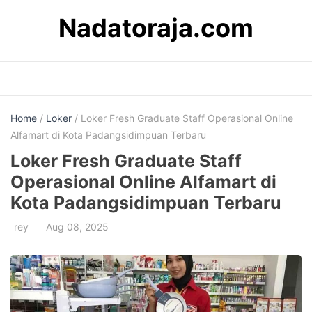
Skip
Nadatoraja.com
to
content
Home
/
Loker
/ Loker Fresh Graduate Staff Operasional Online
Alfamart di Kota Padangsidimpuan Terbaru
Loker Fresh Graduate Staff
Operasional Online Alfamart di
Kota Padangsidimpuan Terbaru
rey
Aug 08, 2025