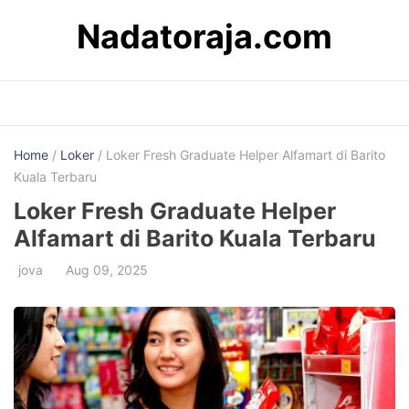
Skip
Nadatoraja.com
to
content
Home
/
Loker
/ Loker Fresh Graduate Helper Alfamart di Barito
Kuala Terbaru
Loker Fresh Graduate Helper
Alfamart di Barito Kuala Terbaru
jova
Aug 09, 2025