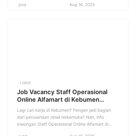
jova
Aug 16, 2025
Cocok banget buat kamu yang fresh graduate
atau punya pengalaman di bidang logistik dan
pergudangan. Kenapa info ini penting? Karena
Alfamart adalah perusahaan yang stabil […]
LOKER
Job Vacancy Staff Operasional
Online Alfamart di Kebumen
Terbaru
Lagi cari kerja di Kebumen? Pengen jadi bagian
dari perusahaan retail terkemuka? Nah, info
lowongan Staff Operasional Online Alfamart di
Kebumen ini pas banget buat kamu! Jangan
ryzal
Aug 16, 2025