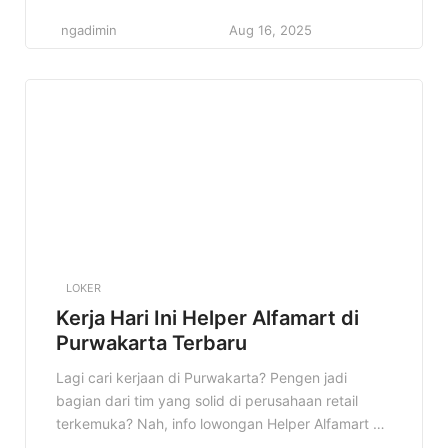
berkarir di bidang retail dan punya passion di
ngadimin
Aug 16, 2025
dunia digital. Alfamart lagi buka kesempatan emas
nih! Kenapa info ini penting? Karena jadi Staff
Operasional Online di Alfamart itu bukan cuma
sekadar kerja, tapi juga kesempatan buat […]
LOKER
Kerja Hari Ini Helper Alfamart di
Purwakarta Terbaru
Lagi cari kerjaan di Purwakarta? Pengen jadi
bagian dari tim yang solid di perusahaan retail
terkemuka? Nah, info lowongan Helper Alfamart di
Purwakarta ini bisa jadi jawaban yang kamu cari!