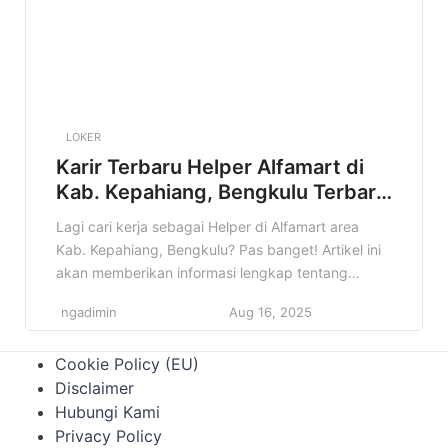
LOKER
Karir Terbaru Helper Alfamart di
Kab. Kepahiang, Bengkulu Terbaru
Tahun 2025
Lagi cari kerja sebagai Helper di Alfamart area
Kab. Kepahiang, Bengkulu? Pas banget! Artikel ini
akan memberikan informasi lengkap tentang
lowongan kerja Helper Alfamart yang mungkin
ngadimin
Aug 16, 2025
sedang kamu cari. Jangan lewatkan kesempatan
emas ini! Informasi lowongan kerja itu penting
Cookie Policy (EU)
banget, apalagi kalau sesuai dengan minat dan
Disclaimer
kualifikasi kamu. Nah, di artikel ini, kamu akan
Hubungi Kami
menemukan […]
Privacy Policy