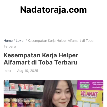
Skip
Nadatoraja.com
to
content
Home
/
Loker
/ Kesempatan Kerja Helper Alfamart di Toba
Terbaru
Kesempatan Kerja Helper
Alfamart di Toba Terbaru
alex
Aug 10, 2025