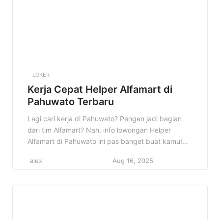
LOKER
Kerja Cepat Helper Alfamart di
Pahuwato Terbaru
Lagi cari kerja di Pahuwato? Pengen jadi bagian
dari tim Alfamart? Nah, info lowongan Helper
Alfamart di Pahuwato ini pas banget buat kamu!
Kesempatan emas untuk berkarir di salah satu
alex
Aug 16, 2025
jaringan minimarket terbesar di Indonesia. Jangan
sampai ketinggalan! Artikel ini akan membahas
semua yang perlu kamu tahu tentang lowongan
Helper Alfamart di Pahuwato, mulai dari […]