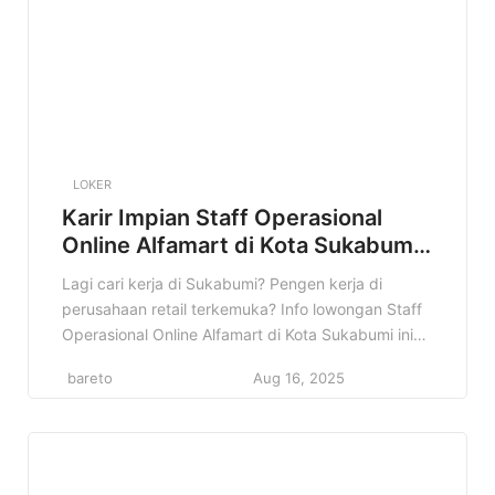
LOKER
Karir Impian Staff Operasional
Online Alfamart di Kota Sukabumi
Terbaru
Lagi cari kerja di Sukabumi? Pengen kerja di
perusahaan retail terkemuka? Info lowongan Staff
Operasional Online Alfamart di Kota Sukabumi ini
bisa jadi jawaban yang kamu cari! Di artikel ini, kita
bareto
Aug 16, 2025
akan bahas tuntas tentang lowongan kerja Staff
Operasional Online di Alfamart Sukabumi. Mulai
dari profil perusahaan, detail pekerjaan, kualifikasi
yang dibutuhkan, sampai prospek karir […]