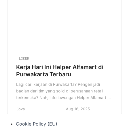
pekerjaan, kualifikasi yang […]
LOKER
Kerja Hari Ini Helper Alfamart di
Purwakarta Terbaru
Lagi cari kerjaan di Purwakarta? Pengen jadi
bagian dari tim yang solid di perusahaan retail
terkemuka? Nah, info lowongan Helper Alfamart di
Purwakarta ini bisa jadi jawaban yang kamu cari!
jova
Aug 16, 2025
Cocok banget buat kamu yang fresh graduate
atau punya pengalaman di bidang logistik dan
Cookie Policy (EU)
pergudangan. Kenapa info ini penting? Karena