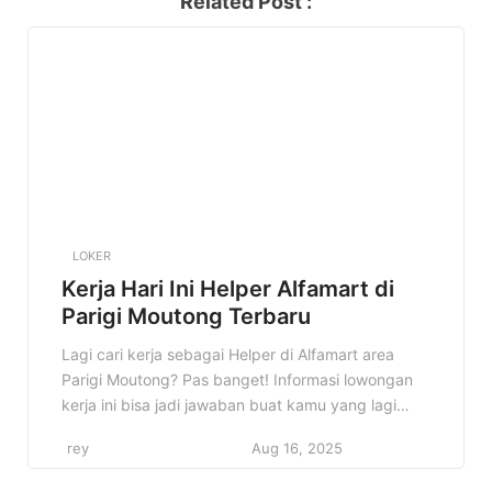
Related Post :
LOKER
Kerja Hari Ini Helper Alfamart di
Parigi Moutong Terbaru
Lagi cari kerja sebagai Helper di Alfamart area
Parigi Moutong? Pas banget! Informasi lowongan
kerja ini bisa jadi jawaban buat kamu yang lagi
semangat cari peluang karir. Di artikel ini, kita
rey
Aug 16, 2025
bakal bahas tuntas semua detail tentang lowongan
Helper Alfamart di Parigi Moutong. Mulai dari profil