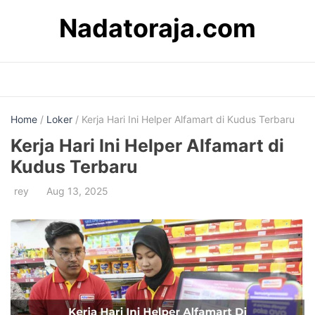
Skip
Nadatoraja.com
to
content
Home
/
Loker
/ Kerja Hari Ini Helper Alfamart di Kudus Terbaru
Kerja Hari Ini Helper Alfamart di
Kudus Terbaru
rey
Aug 13, 2025