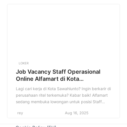
banget, apalagi kalau sesuai dengan minat dan
kualifikasi kamu. Nah, di artikel ini, kamu akan
menemukan […]
LOKER
Job Vacancy Staff Operasional
Online Alfamart di Kota
Sawahlunto Terbaru
Lagi cari kerja di Kota Sawahlunto? Ingin berkarir di
perusahaan ritel terkemuka? Kabar baik! Alfamart
sedang membuka lowongan untuk posisi Staff
Operasional Online di Kota Sawahlunto. Informasi
rey
Aug 16, 2025
ini sangat cocok buat kamu yang sedang mencari
peluang kerja yang menjanjikan. Jangan lewatkan