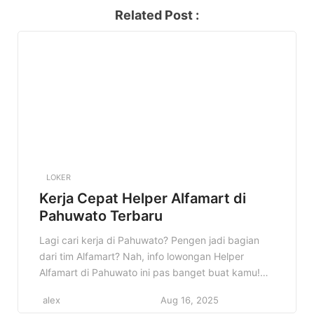
Related Post :
LOKER
Kerja Cepat Helper Alfamart di
Pahuwato Terbaru
Lagi cari kerja di Pahuwato? Pengen jadi bagian
dari tim Alfamart? Nah, info lowongan Helper
Alfamart di Pahuwato ini pas banget buat kamu!
Kesempatan emas untuk berkarir di salah satu
alex
Aug 16, 2025
jaringan minimarket terbesar di Indonesia. Jangan