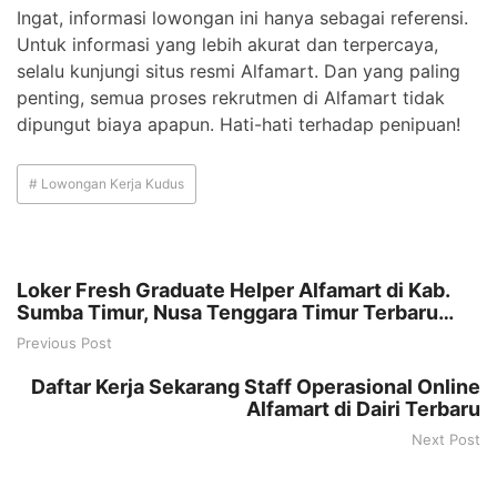
Ingat, informasi lowongan ini hanya sebagai referensi.
Untuk informasi yang lebih akurat dan terpercaya,
selalu kunjungi situs resmi Alfamart. Dan yang paling
penting, semua proses rekrutmen di Alfamart tidak
dipungut biaya apapun. Hati-hati terhadap penipuan!
# Lowongan Kerja Kudus
Loker Fresh Graduate Helper Alfamart di Kab.
Sumba Timur, Nusa Tenggara Timur Terbaru
Tahun 2025
Previous Post
Daftar Kerja Sekarang Staff Operasional Online
Alfamart di Dairi Terbaru
Next Post