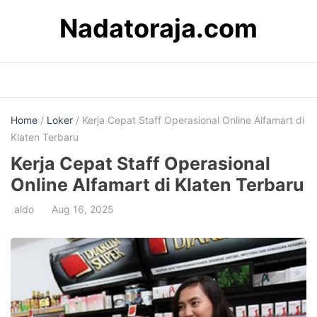
Skip
Nadatoraja.com
to
content
Home
/
Loker
/ Kerja Cepat Staff Operasional Online Alfamart di
Klaten Terbaru
Kerja Cepat Staff Operasional
Online Alfamart di Klaten Terbaru
aldo
Aug 16, 2025