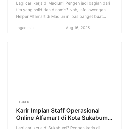
Lagi cari kerja di Madiun? Pengen jadi bagian dari
tim yang solid dan dinamis? Nah, info lowongan
Helper Alfamart di Madiun ini pas banget buat
kamu! Alfamart, minimarket terkemuka di
ngadimin
Aug 16, 2025
Indonesia, lagi buka kesempatan buat kamu yang
bersemangat dan siap kerja keras. Jangan sampai
ketinggalan! Di artikel ini, kita bakal bahas tuntas
semua detail tentang […]
LOKER
Karir Impian Staff Operasional
Online Alfamart di Kota Sukabumi
Terbaru
Lagi cari kerja di Sukabumi? Pengen kerja di