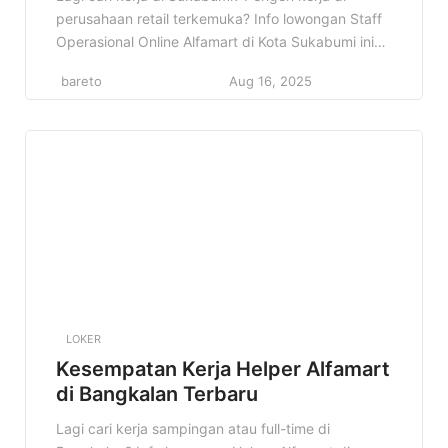
perusahaan retail terkemuka? Info lowongan Staff
Operasional Online Alfamart di Kota Sukabumi ini
bisa jadi jawaban yang kamu cari! Di artikel ini, kita
bareto
Aug 16, 2025
akan bahas tuntas tentang lowongan kerja Staff
Operasional Online di Alfamart Sukabumi. Mulai
dari profil perusahaan, detail pekerjaan, kualifikasi
yang dibutuhkan, sampai prospek karir […]
LOKER
Kesempatan Kerja Helper Alfamart
di Bangkalan Terbaru
Lagi cari kerja sampingan atau full-time di