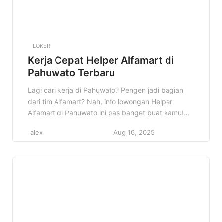
LOKER
Kerja Cepat Helper Alfamart di
Pahuwato Terbaru
Lagi cari kerja di Pahuwato? Pengen jadi bagian
dari tim Alfamart? Nah, info lowongan Helper
Alfamart di Pahuwato ini pas banget buat kamu!
Kesempatan emas untuk berkarir di salah satu
alex
Aug 16, 2025
jaringan minimarket terbesar di Indonesia. Jangan
sampai ketinggalan! Artikel ini akan membahas
semua yang perlu kamu tahu tentang lowongan
Helper Alfamart di Pahuwato, mulai dari […]