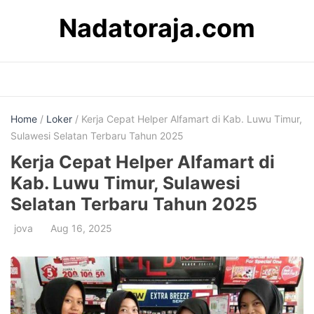
Skip
Nadatoraja.com
to
content
Home
/
Loker
/ Kerja Cepat Helper Alfamart di Kab. Luwu Timur,
Sulawesi Selatan Terbaru Tahun 2025
Kerja Cepat Helper Alfamart di
Kab. Luwu Timur, Sulawesi
Selatan Terbaru Tahun 2025
jova
Aug 16, 2025