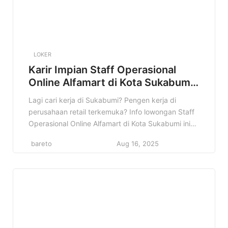
LOKER
Karir Impian Staff Operasional
Online Alfamart di Kota Sukabumi
Terbaru
Lagi cari kerja di Sukabumi? Pengen kerja di
perusahaan retail terkemuka? Info lowongan Staff
Operasional Online Alfamart di Kota Sukabumi ini
bisa jadi jawaban yang kamu cari! Di artikel ini, kita
bareto
Aug 16, 2025
akan bahas tuntas tentang lowongan kerja Staff
Operasional Online di Alfamart Sukabumi. Mulai
dari profil perusahaan, detail pekerjaan, kualifikasi
yang dibutuhkan, sampai prospek karir […]