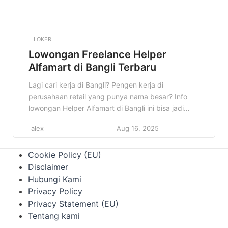
LOKER
Lowongan Freelance Helper
Alfamart di Bangli Terbaru
Lagi cari kerja di Bangli? Pengen kerja di
perusahaan retail yang punya nama besar? Info
lowongan Helper Alfamart di Bangli ini bisa jadi
jawaban yang kamu cari! Siapa tahu, ini adalah
alex
Aug 16, 2025
kesempatan emas untuk memulai karirmu. Jangan
sampai kelewatan informasi penting ini! Di artikel
Cookie Policy (EU)
ini, kita akan membahas semua detail tentang
Disclaimer
lowongan Helper Alfamart di […]
Hubungi Kami
Privacy Policy
Privacy Statement (EU)
Tentang kami