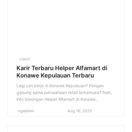
LOKER
Karir Terbaru Helper Alfamart di
Konawe Kepulauan Terbaru
Lagi cari kerja di Konawe Kepulauan? Pengen
gabung sama perusahaan retail terkemuka? Nah,
info lowongan Helper Alfamart di Konawe
Kepulauan ini pas banget buat kamu! Siap-siap jadi
ngadimin
Aug 16, 2025
bagian dari tim solid dan berkembang bersama
Alfamart. Konten ini akan membahas detail
lowongan kerja Helper di Alfamart Konawe