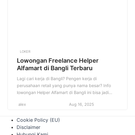
LOKER
Lowongan Freelance Helper
Alfamart di Bangli Terbaru
Lagi cari kerja di Bangli? Pengen kerja di
perusahaan retail yang punya nama besar? Info
lowongan Helper Alfamart di Bangli ini bisa jadi
jawaban yang kamu cari! Siapa tahu, ini adalah
alex
Aug 16, 2025
kesempatan emas untuk memulai karirmu. Jangan
sampai kelewatan informasi penting ini! Di artikel
Cookie Policy (EU)
ini, kita akan membahas semua detail tentang
Disclaimer
lowongan Helper Alfamart di […]
Hubungi Kami