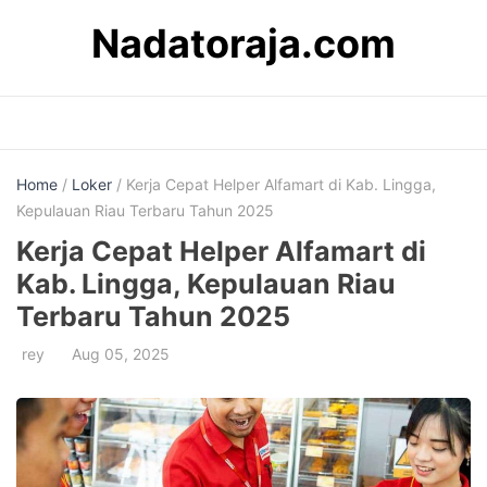
Skip
Nadatoraja.com
to
content
Home
/
Loker
/ Kerja Cepat Helper Alfamart di Kab. Lingga,
Kepulauan Riau Terbaru Tahun 2025
Kerja Cepat Helper Alfamart di
Kab. Lingga, Kepulauan Riau
Terbaru Tahun 2025
rey
Aug 05, 2025