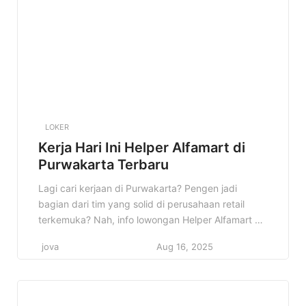
Kepulauan, mulai dari kualifikasi, deskripsi
pekerjaan, hingga cara melamarnya. […]
LOKER
Kerja Hari Ini Helper Alfamart di
Purwakarta Terbaru
Lagi cari kerjaan di Purwakarta? Pengen jadi
bagian dari tim yang solid di perusahaan retail
terkemuka? Nah, info lowongan Helper Alfamart di
Purwakarta ini bisa jadi jawaban yang kamu cari!
jova
Aug 16, 2025
Cocok banget buat kamu yang fresh graduate
atau punya pengalaman di bidang logistik dan
pergudangan. Kenapa info ini penting? Karena
Alfamart adalah perusahaan yang stabil […]