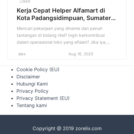
LOKER
Kerja Cepat Helper Alfamart di
Kota Padangsidimpuan, Sumatera
Utara Terbaru Tahun 2025
Mencari pekerjaan yang dinamis dan penuh
tantangan di bidang ritel? Ingin berkontribusi
dalam operasional toko yang efisien? Jika iya,
informasi lowongan Helper Alfamart di Kota
alex
Aug 16, 2025
Padangsidimpuan, Sumatera Utara ini sangat
cocok untuk Anda! Artikel ini akan memberikan
Cookie Policy (EU)
detail lengkap mengenai posisi Helper di Alfamart,
Disclaimer
mulai dari kualifikasi, deskripsi pekerjaan, hingga
Hubungi Kami
cara melamar. Jangan lewatkan kesempatan […]
Privacy Policy
Privacy Statement (EU)
Tentang kami
Copyright @ 2019 zorelix.com