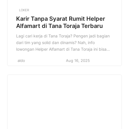
LOKER
Karir Tanpa Syarat Rumit Helper
Alfamart di Tana Toraja Terbaru
Lagi cari kerja di Tana Toraja? Pengen jadi bagian
dari tim yang solid dan dinamis? Nah, info
lowongan Helper Alfamart di Tana Toraja ini bisa
jadi jawaban yang kamu cari! Alfamart, salah satu
aldo
Aug 16, 2025
jaringan minimarket terbesar di Indonesia, lagi
buka kesempatan buat kamu yang bersemangat
dan siap kerja keras. Kenapa info ini penting?
Karena jadi […]