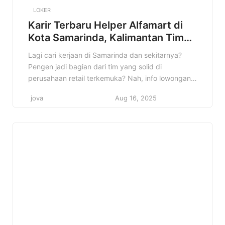
LOKER
Karir Terbaru Helper Alfamart di
Kota Samarinda, Kalimantan Timur
Terbaru Tahun 2025
Lagi cari kerjaan di Samarinda dan sekitarnya?
Pengen jadi bagian dari tim yang solid di
perusahaan retail terkemuka? Nah, info lowongan
Helper Alfamart di Kota Samarinda, Kalimantan
jova
Aug 16, 2025
Timur ini bisa jadi jawaban yang kamu cari! Cocok
banget buat kamu yang lagi semangat cari
pengalaman baru dan pengen mengembangkan
diri di dunia retail. Kenapa info ini […]