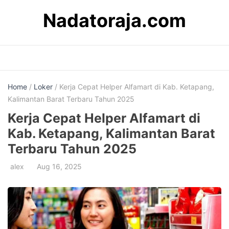
Skip
Nadatoraja.com
to
content
Home
/
Loker
/ Kerja Cepat Helper Alfamart di Kab. Ketapang,
Kalimantan Barat Terbaru Tahun 2025
Kerja Cepat Helper Alfamart di
Kab. Ketapang, Kalimantan Barat
Terbaru Tahun 2025
alex
Aug 16, 2025