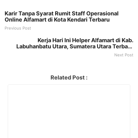
Karir Tanpa Syarat Rumit Staff Operasional
Online Alfamart di Kota Kendari Terbaru
Previous Post
Kerja Hari Ini Helper Alfamart di Kab.
Labuhanbatu Utara, Sumatera Utara Terbaru
Tahun 2025
Next Post
Related Post :