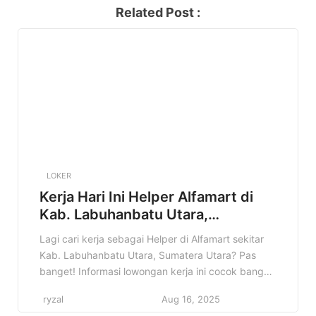
Related Post :
LOKER
Kerja Hari Ini Helper Alfamart di
Kab. Labuhanbatu Utara,
Sumatera Utara Terbaru Tahun
Lagi cari kerja sebagai Helper di Alfamart sekitar
2025
Kab. Labuhanbatu Utara, Sumatera Utara? Pas
banget! Informasi lowongan kerja ini cocok banget
buat kamu yang lagi pengen berkarir di dunia
ryzal
Aug 16, 2025
retail. Di artikel ini, kita bakal bahas tuntas semua