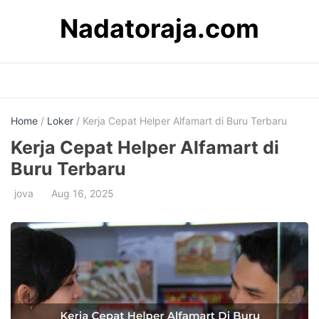
Skip
Nadatoraja.com
to
content
Home
/
Loker
/ Kerja Cepat Helper Alfamart di Buru Terbaru
Kerja Cepat Helper Alfamart di
Buru Terbaru
jova
Aug 16, 2025