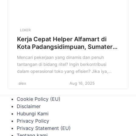
LOKER
Kerja Cepat Helper Alfamart di
Kota Padangsidimpuan, Sumatera
Utara Terbaru Tahun 2025
Mencari pekerjaan yang dinamis dan penuh
tantangan di bidang ritel? Ingin berkontribusi
dalam operasional toko yang efisien? Jika iya,
informasi lowongan Helper Alfamart di Kota
alex
Aug 16, 2025
Padangsidimpuan, Sumatera Utara ini sangat
cocok untuk Anda! Artikel ini akan memberikan
Cookie Policy (EU)
detail lengkap mengenai posisi Helper di Alfamart,
Disclaimer
mulai dari kualifikasi, deskripsi pekerjaan, hingga
Hubungi Kami
cara melamar. Jangan lewatkan kesempatan […]
Privacy Policy
Privacy Statement (EU)
Tentang kami