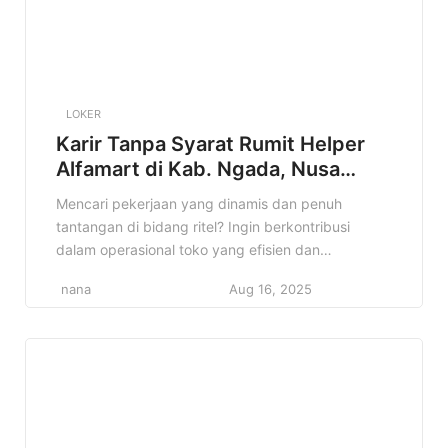
LOKER
Karir Tanpa Syarat Rumit Helper
Alfamart di Kab. Ngada, Nusa
Tenggara Timur Terbaru Tahun
Mencari pekerjaan yang dinamis dan penuh
2025
tantangan di bidang ritel? Ingin berkontribusi
dalam operasional toko yang efisien dan
menyenangkan? Jika iya, informasi lowongan
nana
Aug 16, 2025
Helper Alfamart di Kab. Ngada, Nusa Tenggara
Timur ini sangat cocok untuk Anda! Artikel ini akan
membahas secara detail mengenai kesempatan
karir sebagai Helper di Alfamart, mulai dari profil
perusahaan, deskripsi pekerjaan, […]