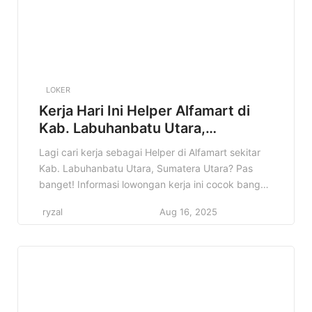
LOKER
Kerja Hari Ini Helper Alfamart di
Kab. Labuhanbatu Utara,
Sumatera Utara Terbaru Tahun
Lagi cari kerja sebagai Helper di Alfamart sekitar
2025
Kab. Labuhanbatu Utara, Sumatera Utara? Pas
banget! Informasi lowongan kerja ini cocok banget
buat kamu yang lagi pengen berkarir di dunia
ryzal
Aug 16, 2025
retail. Di artikel ini, kita bakal bahas tuntas semua
detail tentang lowongan Helper Alfamart di Kab.
Labuhanbatu Utara, Sumatera Utara. Mulai dari
apa saja tugasnya, kualifikasi […]