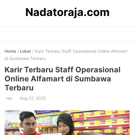
Skip
Nadatoraja.com
to
content
Home
/
Loker
/ Karir Terbaru Staff Operasional Online Alfamart
di Sumbawa Terbaru
Karir Terbaru Staff Operasional
Online Alfamart di Sumbawa
Terbaru
rey
Aug 01, 2025