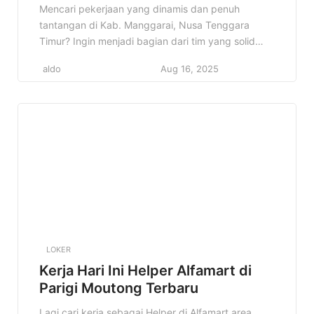
Timur Terbaru Tahun 2025
Mencari pekerjaan yang dinamis dan penuh
tantangan di Kab. Manggarai, Nusa Tenggara
Timur? Ingin menjadi bagian dari tim yang solid
dan berkontribusi langsung dalam operasional
aldo
Aug 16, 2025
toko? Informasi lowongan Helper Alfamart ini
sangat cocok untuk Anda! Artikel ini akan
membahas secara mendalam mengenai posisi
Helper di Alfamart Kab. Manggarai, Nusa Tenggara
Timur, mulai dari detail pekerjaan, […]
LOKER
Kerja Hari Ini Helper Alfamart di
Parigi Moutong Terbaru
Lagi cari kerja sebagai Helper di Alfamart area