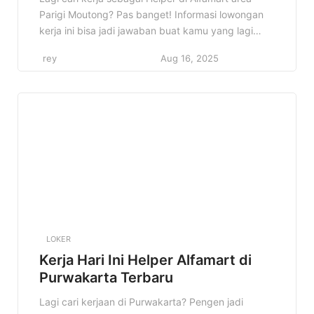
Parigi Moutong? Pas banget! Informasi lowongan
kerja ini bisa jadi jawaban buat kamu yang lagi
semangat cari peluang karir. Di artikel ini, kita
rey
Aug 16, 2025
bakal bahas tuntas semua detail tentang lowongan
Helper Alfamart di Parigi Moutong. Mulai dari profil
perusahaan, kualifikasi yang dibutuhkan, sampai
cara melamarnya. Jadi, simak […]
LOKER
Kerja Hari Ini Helper Alfamart di
Purwakarta Terbaru
Lagi cari kerjaan di Purwakarta? Pengen jadi