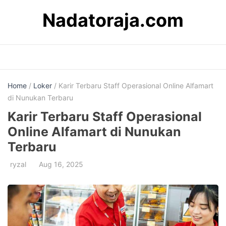
Skip
Nadatoraja.com
to
content
Home
/
Loker
/ Karir Terbaru Staff Operasional Online Alfamart
di Nunukan Terbaru
Karir Terbaru Staff Operasional
Online Alfamart di Nunukan
Terbaru
ryzal
Aug 16, 2025