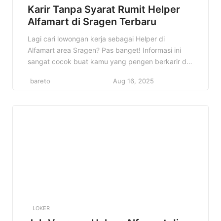
Karir Tanpa Syarat Rumit Helper
Alfamart di Sragen Terbaru
Lagi cari lowongan kerja sebagai Helper di
Alfamart area Sragen? Pas banget! Informasi ini
sangat cocok buat kamu yang pengen berkarir di
dunia retail, khususnya di jaringan minimarket
bareto
Aug 16, 2025
terbesar di Indonesia. Kenapa konten ini penting?
Karena di sini kamu akan mendapatkan informasi
lengkap mengenai lowongan Helper Alfamart di
Sragen, mulai dari detail pekerjaan, kualifikasi yang
[…]
LOKER