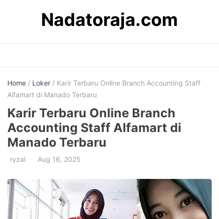
Skip
Nadatoraja.com
to
content
Home
/
Loker
/ Karir Terbaru Online Branch Accounting Staff
Alfamart di Manado Terbaru
Karir Terbaru Online Branch
Accounting Staff Alfamart di
Manado Terbaru
ryzal
Aug 16, 2025