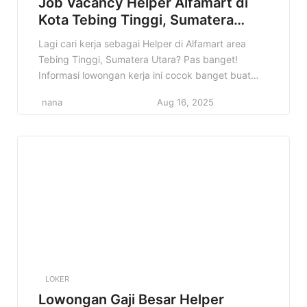
Job Vacancy Helper Alfamart di
Kota Tebing Tinggi, Sumatera
Utara Terbaru Tahun 2025
Lagi cari kerja sebagai Helper di Alfamart area
Tebing Tinggi, Sumatera Utara? Pas banget!
Informasi lowongan kerja ini cocok banget buat
kamu yang pengen berkarir di dunia retail dan
nana
Aug 16, 2025
punya semangat kerja tinggi. Di artikel ini, kita
bakal kupas tuntas semua informasi penting
tentang lowongan Helper Alfamart di Tebing
Tinggi, mulai dari detail pekerjaan, kualifikasi […]
LOKER
Lowongan Gaji Besar Helper