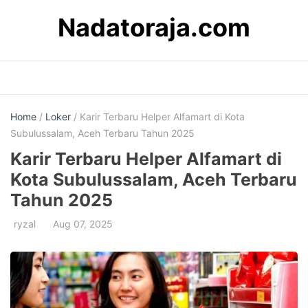
Skip
Nadatoraja.com
to
content
Home
/
Loker
/ Karir Terbaru Helper Alfamart di Kota
Subulussalam, Aceh Terbaru Tahun 2025
Karir Terbaru Helper Alfamart di
Kota Subulussalam, Aceh Terbaru
Tahun 2025
ryzal
Aug 07, 2025