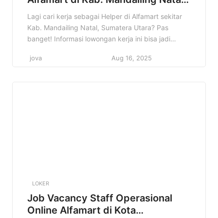
Sumatera Utara Terbaru Tahun
Lagi cari kerja sebagai Helper di Alfamart sekitar
2025
Kab. Mandailing Natal, Sumatera Utara? Pas
banget! Informasi lowongan kerja ini bisa jadi
jawaban buat kamu yang lagi semangat cari
jova
Aug 16, 2025
nafkah. Siapa tahu, ini adalah kesempatan emas
untuk memulai karirmu di dunia retail. Yuk, simak
artikel ini sampai selesai! Kita akan bahas detail
lowongan Helper Alfamart di […]
LOKER
Job Vacancy Staff Operasional
Online Alfamart di Kota