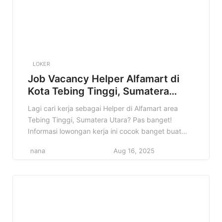
LOKER
Job Vacancy Helper Alfamart di
Kota Tebing Tinggi, Sumatera
Utara Terbaru Tahun 2025
Lagi cari kerja sebagai Helper di Alfamart area
Tebing Tinggi, Sumatera Utara? Pas banget!
Informasi lowongan kerja ini cocok banget buat
kamu yang pengen berkarir di dunia retail dan
nana
Aug 16, 2025
punya semangat kerja tinggi. Di artikel ini, kita
bakal kupas tuntas semua informasi penting
tentang lowongan Helper Alfamart di Tebing
Tinggi, mulai dari detail pekerjaan, kualifikasi […]