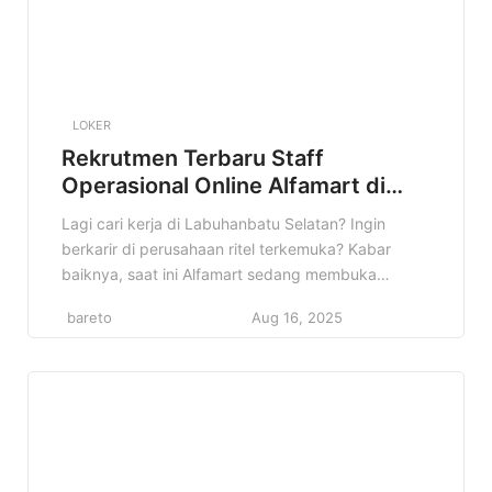
LOKER
Rekrutmen Terbaru Staff
Operasional Online Alfamart di
Labuhanbatu Selatan Terbaru
Lagi cari kerja di Labuhanbatu Selatan? Ingin
berkarir di perusahaan ritel terkemuka? Kabar
baiknya, saat ini Alfamart sedang membuka
lowongan untuk posisi Staff Operasional Online di
bareto
Aug 16, 2025
wilayah Labuhanbatu Selatan! Informasi ini sangat
cocok buat kamu yang sedang mencari peluang
kerja yang menjanjikan. Lowongan Staff
Operasional Online Alfamart di Labuhanbatu
Selatan ini adalah kesempatan emas untuk […]