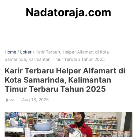
Skip
Nadatoraja.com
to
content
Home
/
Loker
/ Karir Terbaru Helper Alfamart di Kota
Samarinda, Kalimantan Timur Terbaru Tahun 2025
Karir Terbaru Helper Alfamart di
Kota Samarinda, Kalimantan
Timur Terbaru Tahun 2025
jova
Aug 16, 2025