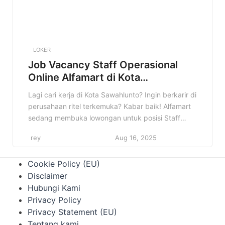
LOKER
Job Vacancy Staff Operasional
Online Alfamart di Kota
Sawahlunto Terbaru
Lagi cari kerja di Kota Sawahlunto? Ingin berkarir di
perusahaan ritel terkemuka? Kabar baik! Alfamart
sedang membuka lowongan untuk posisi Staff
Operasional Online di Kota Sawahlunto. Informasi
rey
Aug 16, 2025
ini sangat cocok buat kamu yang sedang mencari
peluang kerja yang menjanjikan. Jangan lewatkan
Cookie Policy (EU)
kesempatan emas ini! Artikel ini akan memberikan
Disclaimer
informasi lengkap mengenai lowongan Staff
Hubungi Kami
Operasional Online […]
Privacy Policy
Privacy Statement (EU)
Tentang kami