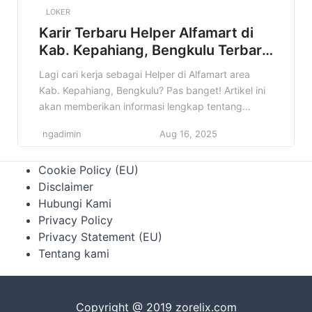
LOKER
Karir Terbaru Helper Alfamart di
Kab. Kepahiang, Bengkulu Terbaru
Tahun 2025
Lagi cari kerja sebagai Helper di Alfamart area
Kab. Kepahiang, Bengkulu? Pas banget! Artikel ini
akan memberikan informasi lengkap tentang
lowongan kerja Helper Alfamart yang mungkin
ngadimin
Aug 16, 2025
sedang kamu cari. Jangan lewatkan kesempatan
emas ini! Informasi lowongan kerja itu penting
Cookie Policy (EU)
banget, apalagi kalau sesuai dengan minat dan
Disclaimer
kualifikasi kamu. Nah, di artikel ini, kamu akan
Hubungi Kami
menemukan […]
Privacy Policy
Privacy Statement (EU)
Tentang kami
Copyright @ 2019 zorelix.com