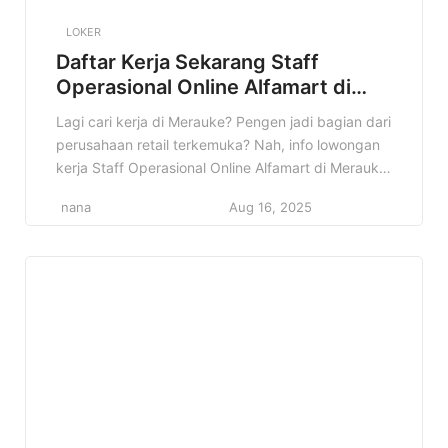
LOKER
Daftar Kerja Sekarang Staff
Operasional Online Alfamart di
Merauke Terbaru
Lagi cari kerja di Merauke? Pengen jadi bagian dari
perusahaan retail terkemuka? Nah, info lowongan
kerja Staff Operasional Online Alfamart di Merauke
ini pas banget buat kamu! Di artikel ini, kita bakal
nana
Aug 16, 2025
kupas tuntas semua detail tentang lowongan ini.
Mulai dari profil perusahaan, kualifikasi yang
dibutuhkan, sampai cara melamarnya. Jadi, simak
terus sampai habis ya! […]