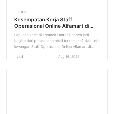
LOKER
Kesempatan Kerja Staff
Operasional Online Alfamart di
Lombok Utara Terbaru
Lagi cari kerja di Lombok Utara? Pengen jadi
bagian dari perusahaan retail terkemuka? Nah, info
lowongan Staff Operasional Online Alfamart di
Lombok Utara ini pas banget buat kamu! Jangan
ryzal
Aug 16, 2025
sampai kelewatan kesempatan emas ini ya! Di
artikel ini, kita bakal kupas tuntas semua informasi
penting tentang lowongan ini. Mulai dari profil
perusahaan, detail pekerjaan, kualifikasi […]