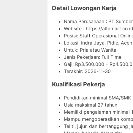
Detail Lowongan Kerja
Nama Perusahaan :
PT Sumber 
Website :
https://alfamart.co.id
Posisi: Staff Operasional Onlin
Lokasi: Indra Jaya, Pidie, Aceh
Untuk: Pria atau Wanita
Jenis Pekerjaan:
Full Time
Gaji: Rp
3.500.000
– Rp
4.500.
Terakhir:
2026-11-30
Kualifikasi Pekerja
Pendidikan minimal SMA/SMK 
Usia maksimal 27 tahun
Memiliki pengalaman minimal 1
Mampu mengoperasikan komput
Teliti, jujur, dan bertanggung 