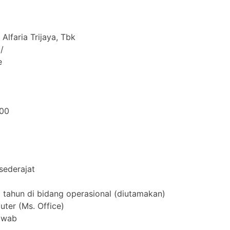
Alfaria Trijaya, Tbk
/
e
000
sederajat
 tahun di bidang operasional (diutamakan)
er (Ms. Office)
jawab