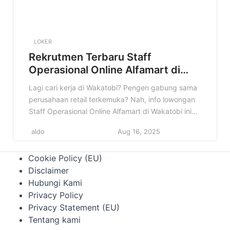
LOKER
Rekrutmen Terbaru Staff
Operasional Online Alfamart di
Wakatobi Terbaru
Lagi cari kerja di Wakatobi? Pengen gabung sama
perusahaan retail terkemuka? Nah, info lowongan
Staff Operasional Online Alfamart di Wakatobi ini
pas banget buat kamu! Alfamart lagi buka
aldo
Aug 16, 2025
kesempatan buat kamu yang punya semangat
kerja tinggi dan pengen berkembang. Jangan
Cookie Policy (EU)
sampai kelewatan kesempatan emas ini! Baca
Disclaimer
artikel ini sampai selesai untuk tahu detail
Hubungi Kami
lengkapnya, mulai […]
Privacy Policy
Privacy Statement (EU)
Tentang kami