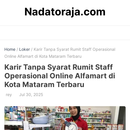
Skip
Nadatoraja.com
to
content
Home
/
Loker
/ Karir Tanpa Syarat Rumit Staff Operasional
Online Alfamart di Kota Mataram Terbaru
Karir Tanpa Syarat Rumit Staff
Operasional Online Alfamart di
Kota Mataram Terbaru
rey
Jul 30, 2025