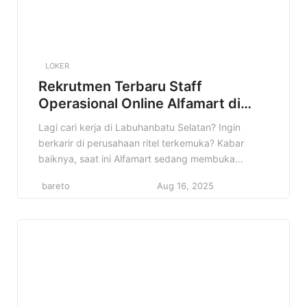
LOKER
Rekrutmen Terbaru Staff
Operasional Online Alfamart di
Labuhanbatu Selatan Terbaru
Lagi cari kerja di Labuhanbatu Selatan? Ingin
berkarir di perusahaan ritel terkemuka? Kabar
baiknya, saat ini Alfamart sedang membuka
lowongan untuk posisi Staff Operasional Online di
bareto
Aug 16, 2025
wilayah Labuhanbatu Selatan! Informasi ini sangat
cocok buat kamu yang sedang mencari peluang
kerja yang menjanjikan. Lowongan Staff
Operasional Online Alfamart di Labuhanbatu
Selatan ini adalah kesempatan emas untuk […]