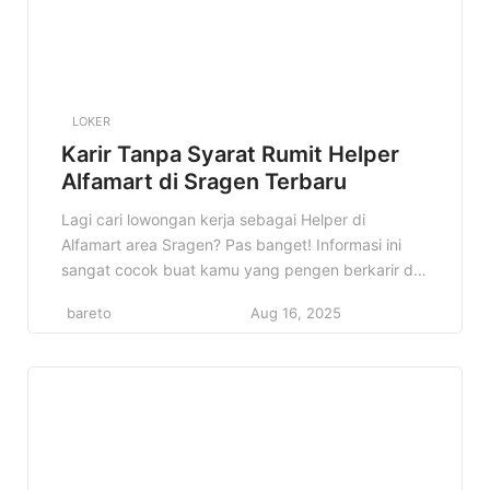
LOKER
Karir Tanpa Syarat Rumit Helper
Alfamart di Sragen Terbaru
Lagi cari lowongan kerja sebagai Helper di
Alfamart area Sragen? Pas banget! Informasi ini
sangat cocok buat kamu yang pengen berkarir di
dunia retail, khususnya di jaringan minimarket
bareto
Aug 16, 2025
terbesar di Indonesia. Kenapa konten ini penting?
Karena di sini kamu akan mendapatkan informasi
lengkap mengenai lowongan Helper Alfamart di
Sragen, mulai dari detail pekerjaan, kualifikasi yang
[…]